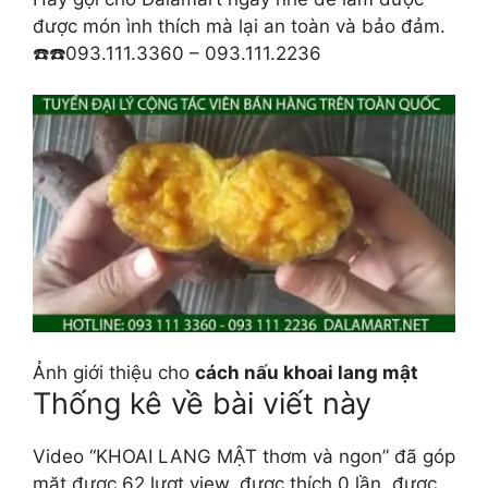
được món ình thích mà lại an toàn và bảo đảm.
☎️☎️093.111.3360 – 093.111.2236
Ảnh giới thiệu cho
cách nấu khoai lang mật
Thống kê về bài viết này
Video “KHOAI LANG MẬT thơm và ngon” đã góp
mặt được 62 lượt view, được thích 0 lần, được