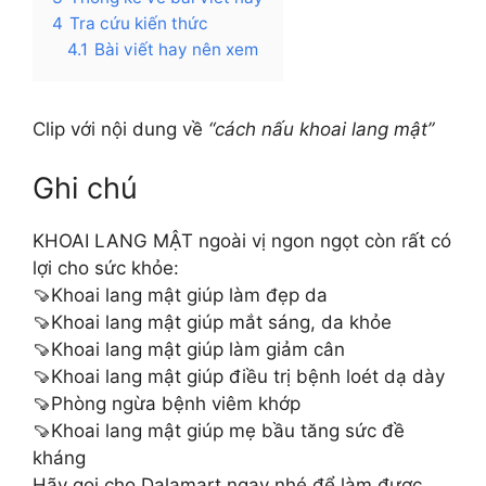
4
Tra cứu kiến thức
4.1
Bài viết hay nên xem
Clip với nội dung về
“cách nấu khoai lang mật”
Ghi chú
KHOAI LANG MẬT ngoài vị ngon ngọt còn rất có
lợi cho sức khỏe:
🍠Khoai lang mật giúp làm đẹp da
🍠Khoai lang mật giúp mắt sáng, da khỏe
🍠Khoai lang mật giúp làm giảm cân
🍠Khoai lang mật giúp điều trị bệnh loét dạ dày
🍠Phòng ngừa bệnh viêm khớp
🍠Khoai lang mật giúp mẹ bầu tăng sức đề
kháng
Hãy gọi cho Dalamart ngay nhé để làm được