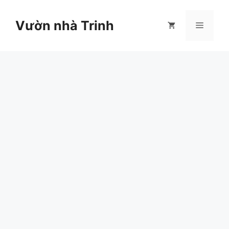
Chuyển
đến
Vườn nhà Trinh
Menu
nội
dung