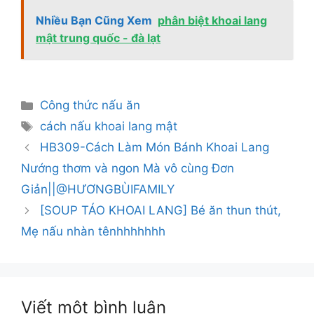
Nhiều Bạn Cũng Xem
phân biệt khoai lang
mật trung quốc - đà lạt
Danh
Công thức nấu ăn
mục
Thẻ
cách nấu khoai lang mật
HB309-Cách Làm Món Bánh Khoai Lang
Nướng thơm và ngon Mà vô cùng Đơn
Giản||@HƯƠNGBÙIFAMILY
[SOUP TÁO KHOAI LANG] Bé ăn thun thút,
Mẹ nấu nhàn tênhhhhhhh
Viết một bình luận