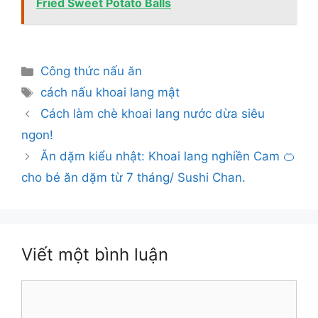
Fried Sweet Potato Balls
Danh
Công thức nấu ăn
mục
Thẻ
cách nấu khoai lang mật
Cách làm chè khoai lang nước dừa siêu
ngon!
Ăn dặm kiểu nhật: Khoai lang nghiền Cam 🍊
cho bé ăn dặm từ 7 tháng/ Sushi Chan.
Viết một bình luận
Bình
luận