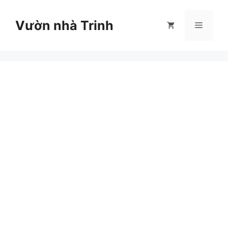
Chuyển
đến
Vườn nhà Trinh
Menu
nội
dung