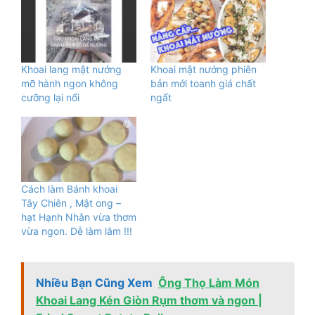
Khoai lang mật nướng
Khoai mật nướng phiên
mỡ hành ngon không
bản mới toanh giá chất
cưỡng lại nổi
ngất
Cách làm Bánh khoai
Tây Chiên , Mật ong –
hạt Hạnh Nhân vừa thơm
vừa ngon. Dễ làm lắm !!!
Nhiều Bạn Cũng Xem
Ông Thọ Làm Món
Khoai Lang Kén Giòn Rụm thơm và ngon |