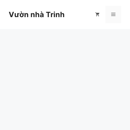
Chuyển
đến
Vườn nhà Trinh
Menu
nội
dung