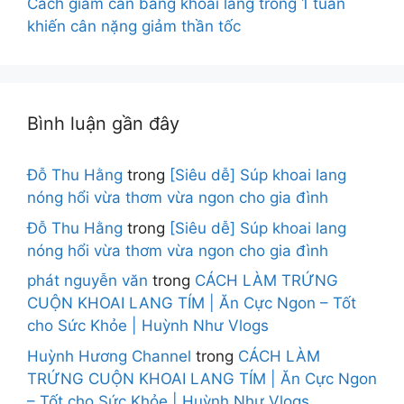
Cách giảm cân bằng khoai lang trong 1 tuần
khiến cân nặng giảm thần tốc
Bình luận gần đây
Đỗ Thu Hằng
trong
[Siêu dễ] Súp khoai lang
nóng hổi vừa thơm vừa ngon cho gia đình
Đỗ Thu Hằng
trong
[Siêu dễ] Súp khoai lang
nóng hổi vừa thơm vừa ngon cho gia đình
phát nguyễn văn
trong
CÁCH LÀM TRỨNG
CUỘN KHOAI LANG TÍM | Ăn Cực Ngon – Tốt
cho Sức Khỏe | Huỳnh Như Vlogs
Huỳnh Hương Channel
trong
CÁCH LÀM
TRỨNG CUỘN KHOAI LANG TÍM | Ăn Cực Ngon
– Tốt cho Sức Khỏe | Huỳnh Như Vlogs