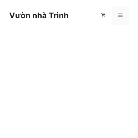
Chuyển
đến
Vườn nhà Trinh
Menu
nội
dung