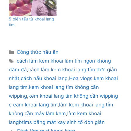
5 biến tấu từ khoai lang
tím
Danh
Công thức nấu ăn
mục
Thẻ
cách làm kem khoai làm tím ngon không
dăm đá
,
cách làm kem khoai lang tím đơn giản
nhât
,
cách nấu khoai lang
,
Hoa vlogs
,
kem khoai
lang tím
,
kem khoai lang tím không cần
wipping
,
kem khoai lang tím không cần wipping
cream
,
khoai lang tím
,
làm kem khoai lang tím
không cần máy làm kem
,
làm kem khoai
langbtims bằng mát xay sinh tố đơn giản