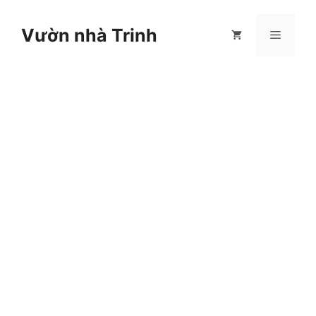
Chuyển
đến
Vườn nhà Trinh
Menu
nội
dung