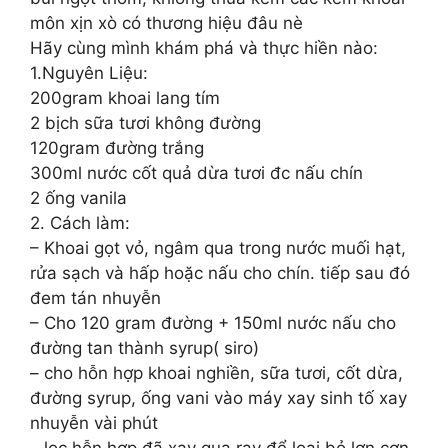
môn xịn xò có thương hiệu đâu nè
Hãy cùng mình khám phá và thực hiền nào:
1.Nguyên Liệu:
200gram khoai lang tím
2 bịch sữa tươi không đường
120gram đường trắng
300ml nước cốt quả dừa tươi đc nấu chín
2 ống vanila
2. Cách làm:
– Khoai gọt vỏ, ngâm qua trong nước muối hạt,
rửa sạch và hấp hoặc nấu cho chín. tiếp sau đó
đem tán nhuyễn
– Cho 120 gram đường + 150ml nước nấu cho
đường tan thành syrup( siro)
– cho hỗn hợp khoai nghiền, sữa tươi, cốt dừa,
đường syrup, ống vani vào máy xay sinh tố xay
nhuyễn vài phút
– lọc hỗn hợp đã xay qua ray để loại bỏ lợn cợn