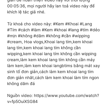
gian để hoàn thiện video này với thời lượng
00:05:36, mọi người hãy lan toả video này để
khích lệ tác giả nhé.
Từ khoá cho video này: #Kem #Khoai #Lang
#Tím #cách #làm #Kem #khoai #lang #tím #dẻo
#mịn #không #dăm #không #cần #wipping
#cream, Hoa vlogs,Khoai lang tím,kem khoai
lang tím,kem khoai lang tím không cần
wipping,kem khoai lang tím không cần wipping
cream,làm kem khoai lang tím không cần máy
làm kem,làm kem khoai langbtims bằng mát xay
sinh tố đơn giản,cách làm kem khoai lang tím
đơn giản nhât,cách làm kem khoai làm tím ngon
không dăm đá
Nguồn video: https://www.youtube.com/watch?
v=fp5OuiXSG84