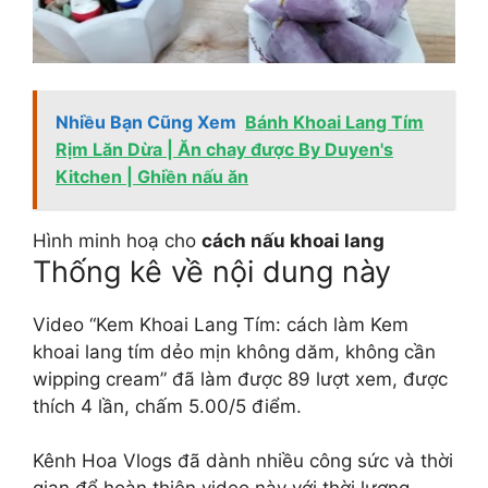
Nhiều Bạn Cũng Xem
Bánh Khoai Lang Tím
Rịm Lăn Dừa | Ăn chay được By Duyen's
Kitchen | Ghiền nấu ăn
Hình minh hoạ cho
cách nấu khoai lang
Thống kê về nội dung này
Video “Kem Khoai Lang Tím: cách làm Kem
khoai lang tím dẻo mịn không dăm, không cần
wipping cream” đã làm được 89 lượt xem, được
thích 4 lần, chấm 5.00/5 điểm.
Kênh Hoa Vlogs đã dành nhiều công sức và thời