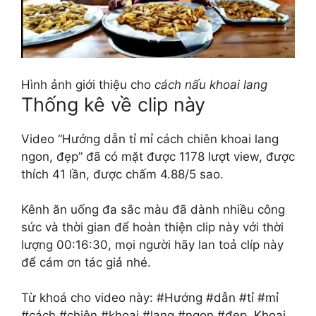
Hình ảnh giới thiệu cho
cách nấu khoai lang
Thống kê về clip này
Video “Hướng dẫn tỉ mỉ cách chiên khoai lang
ngon, đẹp” đã có mặt được 1178 lượt view, được
thích 41 lần, được chấm 4.88/5 sao.
Kênh ăn uống đa sắc màu đã dành nhiều công
sức và thời gian để hoàn thiện clip này với thời
lượng 00:16:30, mọi người hãy lan toả clíp này
để cám ơn tác giả nhé.
Từ khoá cho video này: #Hướng #dẫn #tỉ #mỉ
#cách #chiên #khoai #lang #ngon #đẹp, Khoai