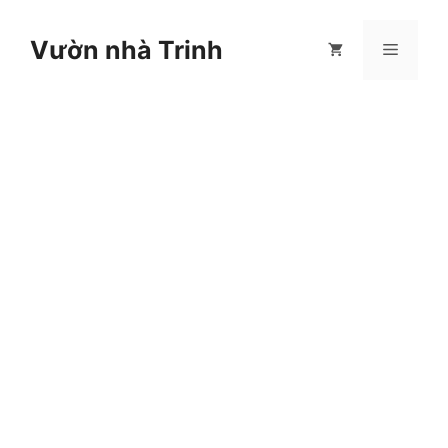
Chuyển
đến
Vườn nhà Trinh
Menu
nội
dung