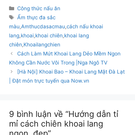
Danh
Công thức nấu ăn
mục
Thẻ
Ẩm thực đa sắc
màu
,
Amthucdasacmau
,
cách nấu khoai
lang
,
khoai
,
khoai chiên
,
khoai lang
chiên
,
Khoailangchien
Cách Làm Mứt Khoai Lang Dẻo Mềm Ngon
Không Cần Nước Vôi Trong |Nga Ngô TV
[Hà Nội] Khoai Bao – Khoai Lang Mật Đà Lạt
| Đặt món trực tuyến qua Now.vn
9 bình luận về “Hướng dẫn tỉ
mỉ cách chiên khoai lang
ngon, đẹp”