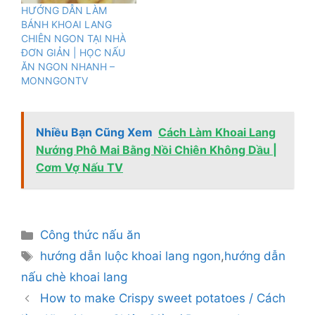
HƯỚNG DẪN LÀM
BÁNH KHOAI LANG
CHIÊN NGON TẠI NHÀ
ĐƠN GIẢN | HỌC NẤU
ĂN NGON NHANH –
MONNGONTV
Nhiều Bạn Cũng Xem
Cách Làm Khoai Lang
Nướng Phô Mai Bằng Nồi Chiên Không Dầu |
Cơm Vợ Nấu TV
Danh
Công thức nấu ăn
mục
Thẻ
hướng dẫn luộc khoai lang ngon
,
hướng dẫn
nấu chè khoai lang
How to make Crispy sweet potatoes / Cách