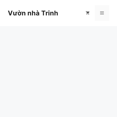
Chuyển
đến
Vườn nhà Trinh
Menu
nội
dung