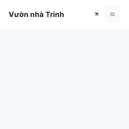
Chuyển
đến
Vườn nhà Trinh
Menu
nội
dung