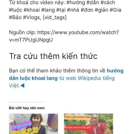
Từ khoá cho video này: #hướng #dẫn #cách
#luộc #khoai #lang #tại #nhà #đơn #giản #Gia
#Bảo #Vlogs, [vid_tags]
Nguồn clip: https://www.youtube.com/watch?
v=mT7PUgUNpgU
Tra cứu thêm kiến thức
Bạn có thể tham khảo thêm thông tin về
hướng
dẫn luộc khoai lang
từ web Wikipedia tiếng
Việt.◄
Bài viết hay nên xem