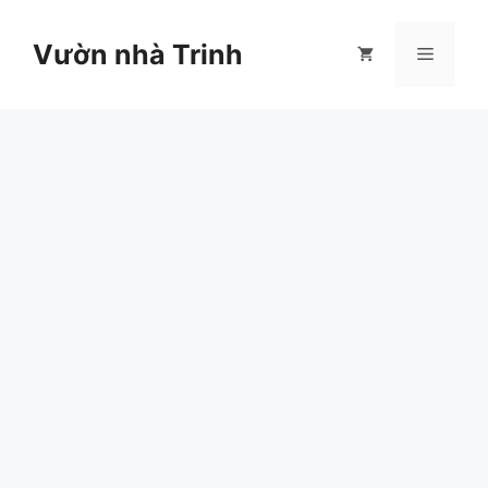
Chuyển
đến
Vườn nhà Trinh
Menu
nội
dung