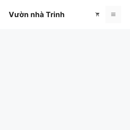
Chuyển
đến
Vườn nhà Trinh
Menu
nội
dung