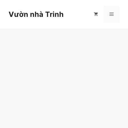
Chuyển
đến
Vườn nhà Trinh
Menu
nội
dung