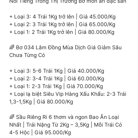
Nổi Tiếng Trong Thị Trường Bơ món ăn đặc sản
+ Loại 3: 4 Trái 1Kg trở lên | Giá 45.000/Kg
+ Loại 2: 3 Trái 1Kg trở lên | Giá 65.000/Kg
+ Loại 1: 2 Trái 1Kg trở lên | Giá 80.000/Kg
🌈 Bơ 034 Lâm Đồng Mùa Dịch Giá Giảm Sâu
Chưa Từng Có
+ Loại 3: 5-6 Trái 1Kg | Giá 40.000/Kg
+ Loại 2: 3-4 Trái 1Kg | Giá 60.000/Kg
+ Loại 1: 2-3 Trái 1Kg | Giá 70.000/Kg
+ Loại lạ biệt Siêu Vip Hàng Xấu Khẩu: 2-3 Trái
1,3-1,5Kg | Giá 80.000/Kg
🌈 Sầu Riêng Ri 6 thơm và ngon Bao Ăn Loại
Nhất | Trái Nặng Từ 2Kg – 3,5Kg | Mỗi Trái Có
4-5 Hộc | Giá 95.000/Kg