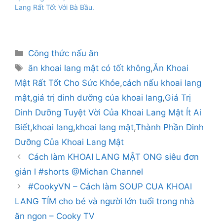
Lang Rất Tốt Với Bà Bầu.
Danh
Công thức nấu ăn
mục
Thẻ
ăn khoai lang mật có tốt không
,
Ăn Khoai
Mật Rất Tốt Cho Sức Khỏe
,
cách nấu khoai lang
mật
,
giá trị dinh dưỡng của khoai lang
,
Giá Trị
Dinh Dưỡng Tuyệt Vời Của Khoai Lang Mật Ít Ai
Biết
,
khoai lang
,
khoai lang mật
,
Thành Phần Dinh
Dưỡng Của Khoai Lang Mật
Cách làm KHOAI LANG MẬT ONG siêu đơn
giản l #shorts @Michan Channel
#CookyVN – Cách làm SOUP CUA KHOAI
LANG TÍM cho bé và người lớn tuổi trong nhà
ăn ngon – Cooky TV