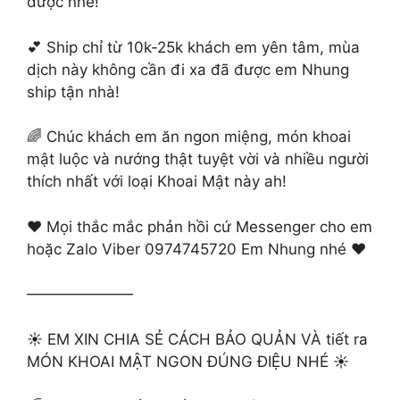
được nhé!
💕 Ship chỉ từ 10k-25k khách em yên tâm, mùa
dịch này không cần đi xa đã được em Nhung
ship tận nhà!
🌈 Chúc khách em ăn ngon miệng, món khoai
mật luộc và nướng thật tuyệt vời và nhiều người
thích nhất với loại Khoai Mật này ah!
❤️ Mọi thắc mắc phản hồi cứ Messenger cho em
hoặc Zalo Viber 0974745720 Em Nhung nhé ❤️
———————
☀️ EM XIN CHIA SẺ CÁCH BẢO QUẢN VÀ tiết ra
MÓN KHOAI MẬT NGON ĐÚNG ĐIỆU NHÉ ☀️