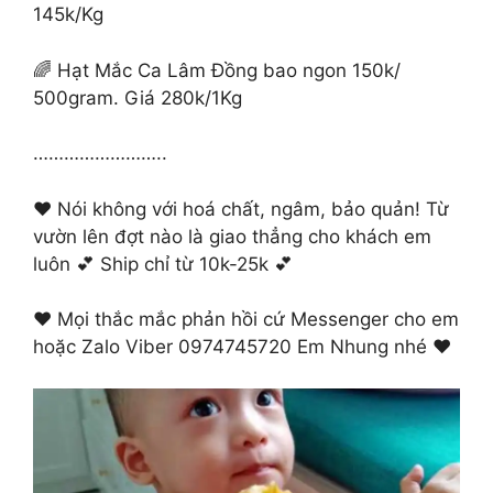
145k/Kg
🌈 Hạt Mắc Ca Lâm Đồng bao ngon 150k/
500gram. Giá 280k/1Kg
……………………..
❤️ Nói không với hoá chất, ngâm, bảo quản! Từ
vườn lên đợt nào là giao thẳng cho khách em
luôn 💕 Ship chỉ từ 10k-25k 💕
❤️ Mọi thắc mắc phản hồi cứ Messenger cho em
hoặc Zalo Viber 0974745720 Em Nhung nhé ❤️