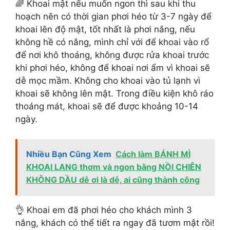
🌈 Khoai mật nếu muốn ngon thì sau khi thu
hoạch nên có thời gian phơi héo từ 3-7 ngày để
khoai lên độ mật, tốt nhất là phơi nắng, nếu
không hề có nắng, mình chỉ với để khoai vào rổ
để nơi khô thoáng, không được rửa khoai trước
khi phơi héo, không để khoai nơi ẩm vì khoai sẽ
dễ mọc mầm. Không cho khoai vào tủ lạnh vì
khoai sẽ không lên mật. Trong điều kiện khô ráo
thoáng mát, khoai sẽ để được khoảng 10-14
ngày.
Nhiều Bạn Cũng Xem
Cách làm BÁNH MÌ
KHOAI LANG thơm và ngon bằng NỒI CHIÊN
KHÔNG DẦU dễ ơi là dễ, ai cũng thành công
👌 Khoai em đã phơi héo cho khách mình 3
nắng, khách có thể tiết ra ngay đã tươm mật rồi!