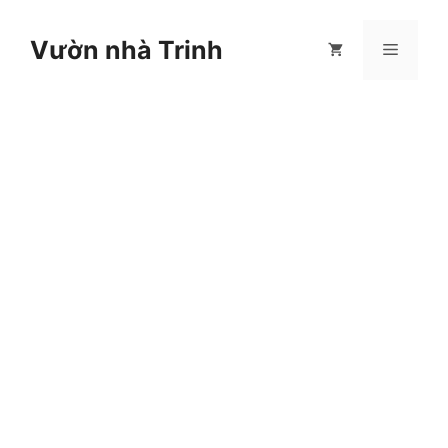
Chuyển
đến
Vườn nhà Trinh
Menu
nội
dung