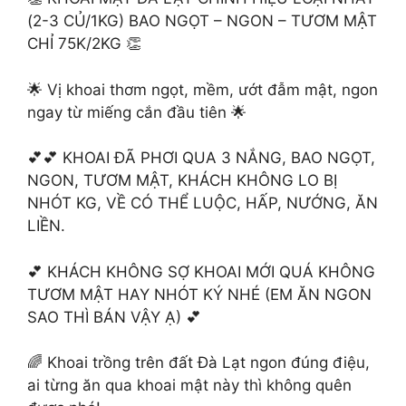
(2-3 CỦ/1KG) BAO NGỌT – NGON – TƯƠM MẬT
CHỈ 75K/2KG 👏
🌟 Vị khoai thơm ngọt, mềm, ướt đẫm mật, ngon
ngay từ miếng cắn đầu tiên 🌟
💕💕 KHOAI ĐÃ PHƠI QUA 3 NẮNG, BAO NGỌT,
NGON, TƯƠM MẬT, KHÁCH KHÔNG LO BỊ
NHÓT KG, VỀ CÓ THỂ LUỘC, HẤP, NƯỚNG, ĂN
LIỀN.
💕 KHÁCH KHÔNG SỢ KHOAI MỚI QUÁ KHÔNG
TƯƠM MẬT HAY NHÓT KÝ NHÉ (EM ĂN NGON
SAO THÌ BÁN VẬY Ạ) 💕
🌈 Khoai trồng trên đất Đà Lạt ngon đúng điệu,
ai từng ăn qua khoai mật này thì không quên