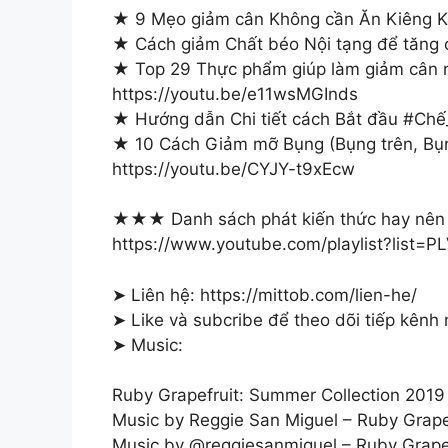
★ 9 Mẹo giảm cân Không cần Ăn Kiêng K
★ Cách giảm Chất béo Nội tạng để tăng 
★ Top 29 Thực phẩm giúp làm giảm cân n
https://youtu.be/e11wsMGInds
★ Hướng dẫn Chi tiết cách Bắt đầu #Chế
★ 10 Cách Giảm mỡ Bụng (Bụng trên, Bụn
https://youtu.be/CYJY-t9xEcw
★★★ Danh sách phát kiến thức hay nên
https://www.youtube.com/playlist?lis
➤ Liên hệ: https://mittob.com/lien-he/
➤ Like và subcribe để theo dõi tiếp kênh
➤ Music:
Ruby Grapefruit: Summer Collection 2019
Music by Reggie San Miguel – Ruby Grape
Music by @reggiesanmiguel – Ruby Grapef