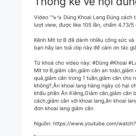
Thống kê về nội dun
Video “🍠🍠 Dùng Khoai Lang Đúng cách 
lượt view, được like 105 lần, chấm 4.73/5
Kênh Mít tơ B đã dành nhiều công sức và t
bạn hãy lan toả clip này để cám ơn tác gi
Từ khoá cho video này: #Dùng #Khoai #
Mít tơ B,giảm cân,giảm cân an toàn,giảm 
quả,giảm cân trong 1 tuần,giảm cân cho 
không?,Ăn khoai lang hàng ngày có hại c
khẩu phần Ăn Kiêng,Giảm cân,giảm cân b
cách,giảm cân với khoai lang,ăn khoai la
đơn khoai lang giảm cân
Nguồn: https://www.youtube.com/watch