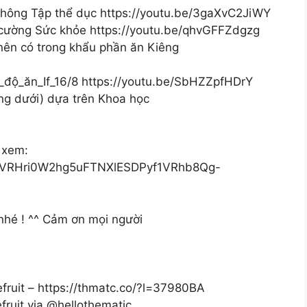
hông Tập thể dục https://youtu.be/3gaXvC2JiWY
cường Sức khỏe https://youtu.be/qhvGFFZdgzg
ên có trong khẩu phần ăn Kiêng
_độ_ăn_If_16/8 https://youtu.be/SbHZZpfHDrY
g dưới) dựa trên Khoa học
 xem:
t=PLVRHri0W2hg5uFTNXlESDPyf1VRhb8Qg-
 nhé ! ^^ Cảm ơn mọi người
fruit – https://thmatc.co/?l=37980BA
ruit via @hellothematic