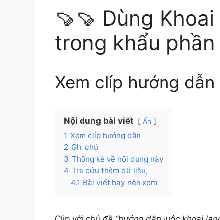
🍠🍠 Dùng Khoai
trong khẩu phần
Xem clíp hướng dẫn
Nội dung bài viết
Ẩn
1
Xem clíp hướng dẫn
2
Ghi chú
3
Thống kê về nội dung này
4
Tra cứu thêm dữ liệu,
4.1
Bài viết hay nên xem
Clip với chủ đề
“hướng dẫn luộc khoai lan