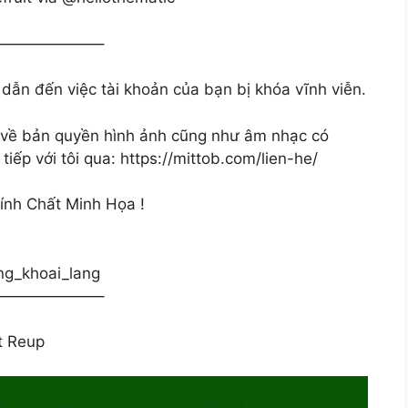
——————–
 dẫn đến việc tài khoản của bạn bị khóa vĩnh viễn.
 về bản quyền hình ảnh cũng như âm nhạc có
tiếp với tôi qua: https://mittob.com/lien-he/
ính Chất Minh Họa !
ng_khoai_lang
——————–
t Reup