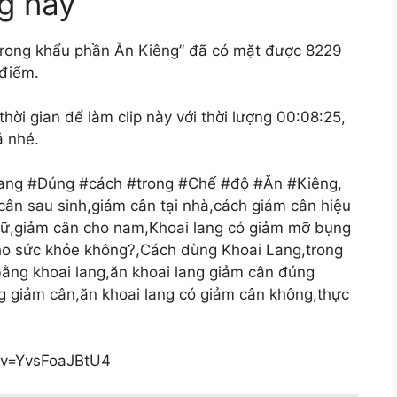
g này
trong khẩu phần Ăn Kiêng” đã có mặt được 8229
 điểm.
hời gian để làm clip này với thời lượng 00:08:25,
ả nhé.
Lang #Đúng #cách #trong #Chế #độ #Ăn #Kiêng,
cân sau sinh,giảm cân tại nhà,cách giảm cân hiệu
nữ,giảm cân cho nam,Khoai lang có giảm mỡ bụng
ho sức khỏe không?,Cách dùng Khoai Lang,trong
ằng khoai lang,ăn khoai lang giảm cân đúng
ng giảm cân,ăn khoai lang có giảm cân không,thực
?v=YvsFoaJBtU4