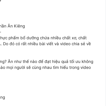
hần Ăn Kiêng
—
i thực phẩm bổ dưỡng chứa nhiều chất xơ, chất
 Do đó có rất nhiều bài viết và video chia sẻ về
ông? Ăn như thế nào để đạt hiệu quả tối ưu không
ào mọi người sẽ cùng nhau tìm hiểu trong video
ang