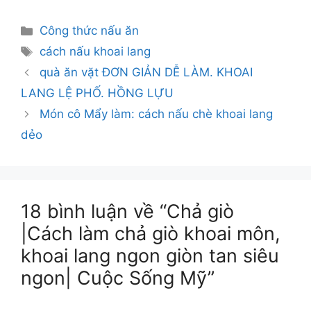
Danh
Công thức nấu ăn
mục
Thẻ
cách nấu khoai lang
quà ăn vặt ĐƠN GIẢN DỄ LÀM. KHOAI
LANG LỆ PHỐ. HỒNG LỰU
Món cô Mẩy làm: cách nấu chè khoai lang
dẻo
18 bình luận về “Chả giò
|Cách làm chả giò khoai môn,
khoai lang ngon giòn tan siêu
ngon| Cuộc Sống Mỹ”