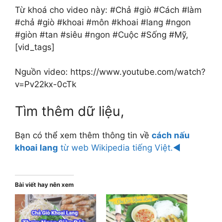
Từ khoá cho video này: #Chả #giò #Cách #làm
#chả #giò #khoai #môn #khoai #lang #ngon
#giòn #tan #siêu #ngon #Cuộc #Sống #Mỹ,
[vid_tags]
Nguồn video: https://www.youtube.com/watch?
v=Pv22kx-0cTk
Tìm thêm dữ liệu,
Bạn có thể xem thêm thông tin về
cách nấu
khoai lang
từ web Wikipedia tiếng Việt.◄
Bài viết hay nên xem