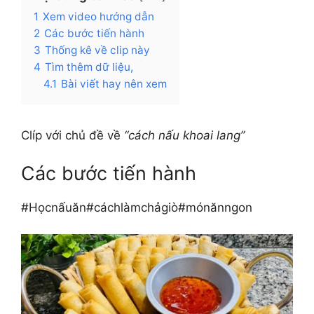
1
Xem video hướng dẫn
2
Các bước tiến hành
3
Thống kê về clip này
4
Tìm thêm dữ liệu,
4.1
Bài viết hay nên xem
Clíp với chủ đề về
“cách nấu khoai lang”
Các bước tiến hành
#Họcnấuăn#cáchlàmchảgiò#mónănngon