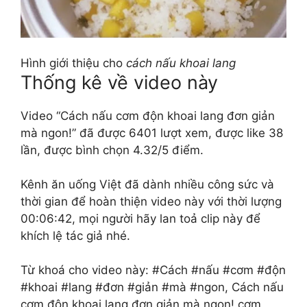
Hình giới thiệu cho
cách nấu khoai lang
Thống kê về video này
Video “Cách nấu cơm độn khoai lang đơn giản
mà ngon!” đã được 6401 lượt xem, được like 38
lần, được bình chọn 4.32/5 điểm.
Kênh ăn uống Việt đã dành nhiều công sức và
thời gian để hoàn thiện video này với thời lượng
00:06:42, mọi người hãy lan toả clip này để
khích lệ tác giả nhé.
Từ khoá cho video này: #Cách #nấu #cơm #độn
#khoai #lang #đơn #giản #mà #ngon, Cách nấu
cơm độn khoai lang đơn giản mà ngon!,cơm