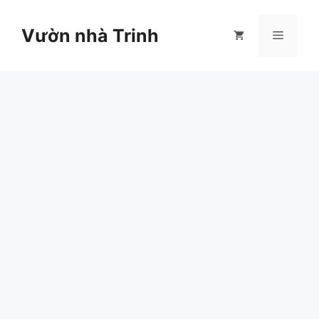
Chuyển
đến
Vườn nhà Trinh
Menu
nội
dung