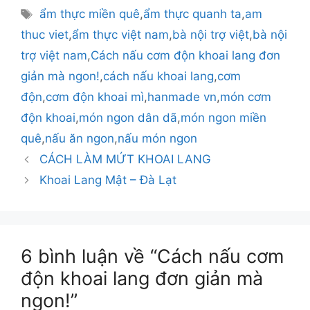
mục
Thẻ
ẩm thực miền quê
,
ẩm thực quanh ta
,
am
thuc viet
,
ẩm thực việt nam
,
bà nội trợ việt
,
bà nội
trợ việt nam
,
Cách nấu cơm độn khoai lang đơn
giản mà ngon!
,
cách nấu khoai lang
,
cơm
độn
,
cơm độn khoai mì
,
hanmade vn
,
món cơm
độn khoai
,
món ngon dân dã
,
món ngon miền
quê
,
nấu ăn ngon
,
nấu món ngon
CÁCH LÀM MỨT KHOAI LANG
Khoai Lang Mật – Đà Lạt
6 bình luận về “Cách nấu cơm
độn khoai lang đơn giản mà
ngon!”