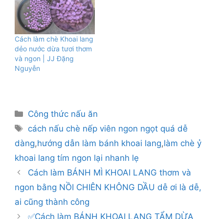
Cách làm chè Khoai lang
dẻo nước dừa tươi thơm
và ngon | JJ Đặng
Nguyễn
Danh
Công thức nấu ăn
mục
Thẻ
cách nấu chè nếp viên ngon ngọt quá dễ
dàng
,
hướng dẫn làm bánh khoai lang
,
làm chè ỷ
khoai lang tím ngon lại nhanh lẹ
Cách làm BÁNH MÌ KHOAI LANG thơm và
ngon bằng NỒI CHIÊN KHÔNG DẦU dễ ơi là dễ,
ai cũng thành công
✅Cách làm BÁNH KHOAI LANG TẨM DỪA