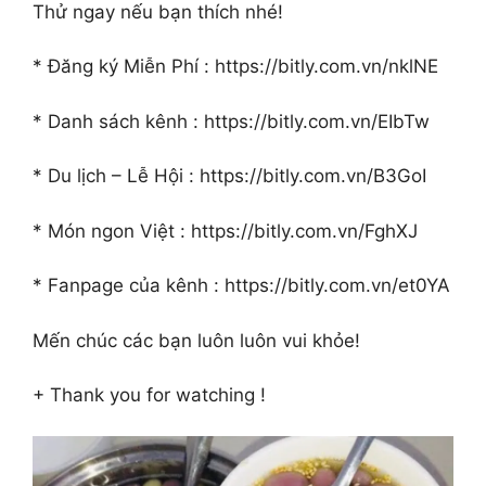
Thử ngay nếu bạn thích nhé!
* Đăng ký Miễn Phí : https://bitly.com.vn/nklNE
* Danh sách kênh : https://bitly.com.vn/EIbTw
* Du lịch – Lễ Hội : https://bitly.com.vn/B3GoI
* Món ngon Việt : https://bitly.com.vn/FghXJ
* Fanpage của kênh : https://bitly.com.vn/et0YA
Mến chúc các bạn luôn luôn vui khỏe!
+ Thank you for watching !