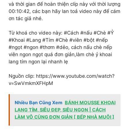
và thời gian để hoàn thiện clíp này với thời lượng
00:10:42, các bạn hãy lan toả video này để cám
ơn tác giả nhé.
Từ khoá cho video này: #Cách #nấu #Chè #Ỷ
#Khoai #Lang #Tím #Chè #viên #bột #nếp
#ngọt #ngon #thơm #dẻo, cách nấu chè nếp
viên ngon ngọt quá đơn giản,làm chè ỷ khoai
lang tím ngon lại nhanh lẹ
Nguồn clip: https://www.youtube.com/watch?
v=SwVmkmXFHpM
Nhiều Bạn Cũng Xem
BÁNH MOUSSE KHOAI
LANG TÍM, SIÊU ĐẸP, SIÊU NGON | CÁCH
LÀM VÔ CÙNG ĐƠN GIẢN [ BẾP NHÀ MUỘI ]