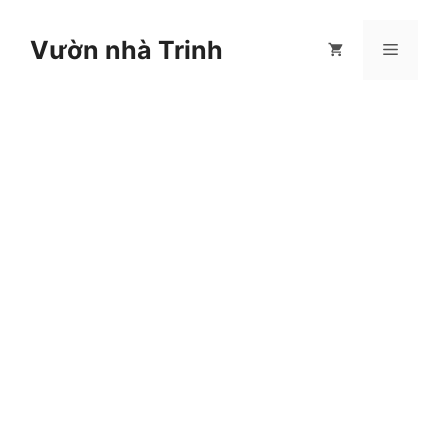
Chuyển
đến
Vườn nhà Trinh
Menu
nội
dung