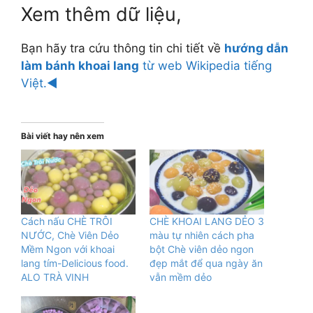
Xem thêm dữ liệu,
Bạn hãy tra cứu thông tin chi tiết về
hướng dẫn
làm bánh khoai lang
từ web Wikipedia tiếng
Việt.◄
Bài viết hay nên xem
Cách nấu CHÈ TRÔI
CHÈ KHOAI LANG DẺO 3
NƯỚC, Chè Viên Dẻo
màu tự nhiên cách pha
Mềm Ngon với khoai
bột Chè viên dẻo ngon
lang tím-Delicious food.
đẹp mắt để qua ngày ăn
ALO TRÀ VINH
vẫn mềm dẻo