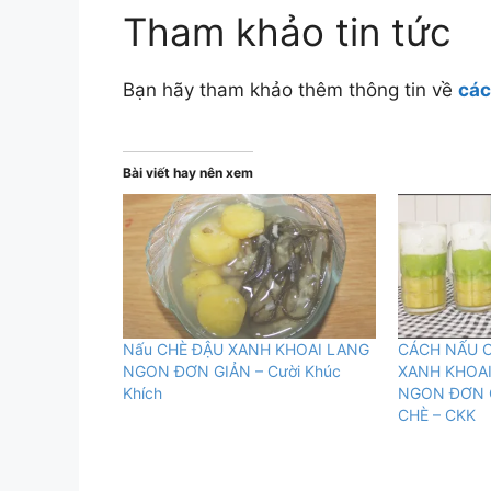
Tham khảo tin tức
Bạn hãy tham khảo thêm thông tin về
các
Bài viết hay nên xem
Nấu CHÈ ĐẬU XANH KHOAI LANG
CÁCH NẤU C
NGON ĐƠN GIẢN – Cười Khúc
XANH KHOAI
Khích
NGON ĐƠN G
CHÈ – CKK