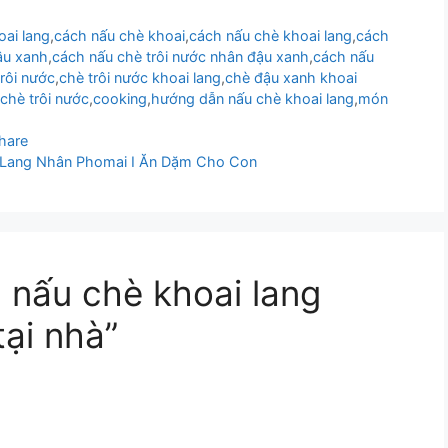
oai lang
,
cách nấu chè khoai
,
cách nấu chè khoai lang
,
cách
ậu xanh
,
cách nấu chè trôi nước nhân đậu xanh
,
cách nấu
trôi nước
,
chè trôi nước khoai lang
,
chè đậu xanh khoai
chè trôi nước
,
cooking
,
hướng dẫn nấu chè khoai lang
,
món
hare
 Lang Nhân Phomai I Ăn Dặm Cho Con
h nấu chè khoai lang
tại nhà”