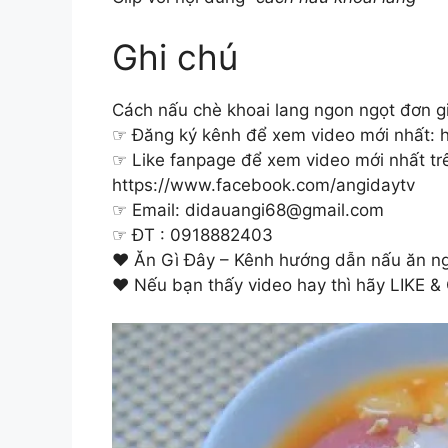
Ghi chú
Cách nấu chè khoai lang ngon ngọt đơn gi
☞ Đăng ký kênh để xem video mới nhất: h
☞ Like fanpage để xem video mới nhất tr
https://www.facebook.com/angidaytv
☞ Email:
didauangi68@gmail.com
☞ ĐT : 0918882403
♥ Ăn Gì Đây – Kênh hướng dẫn nấu ăn n
♥ Nếu bạn thấy video hay thì hãy LIKE &