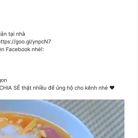
ản tại nhà
ttps://goo.gl/ynpcN7
ên Facebook nhé!:
gon
 CHIA SẺ thật nhiều để ủng hộ cho kênh nhé ♥