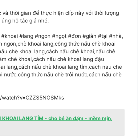
à thời gian để thực hiện clíp này với thời lượng
 ủng hộ tác giả nhé.
 #khoai #lang #ngon #ngọt #đơn #giản #tại #nhà,
n ngon,chè khoai lang,công thức nấu chè khoai
nấu chè khoai lang,cách nấu chè khoai,nấu chè
làm chè khoai,cách nấu chè khoai lang đậu
ai lang,cách nấu chè khoai lang tím,cach nau che
rôi nước,công thức nấu chè trôi nước,cách nấu chè
com/watch?v=CZZS5NOSMks
 KHOAI LANG TÍM - cho bé ăn dặm - mềm mịn,