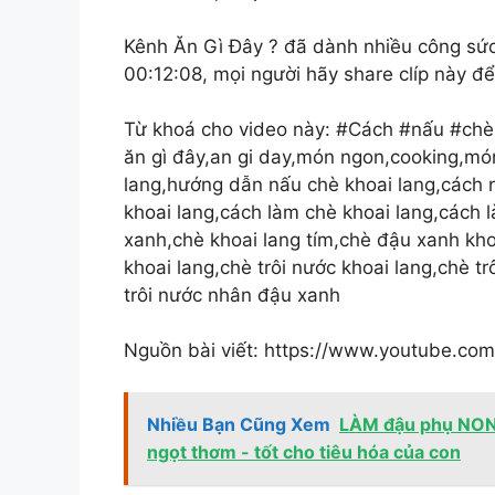
Kênh Ăn Gì Đây ? đã dành nhiều công sức v
00:12:08, mọi người hãy share clíp này để
Từ khoá cho video này: #Cách #nấu #chè
ăn gì đây,an gi day,món ngon,cooking,mó
lang,hướng dẫn nấu chè khoai lang,cách 
khoai lang,cách làm chè khoai lang,cách 
xanh,chè khoai lang tím,chè đậu xanh kho
khoai lang,chè trôi nước khoai lang,chè t
trôi nước nhân đậu xanh
Nguồn bài viết: https://www.youtube.
Nhiều Bạn Cũng Xem
LÀM đậu phụ NON
ngọt thơm - tốt cho tiêu hóa của con