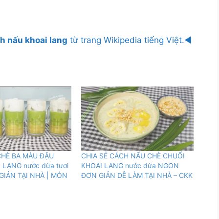
h nấu khoai lang
từ trang Wikipedia tiếng Việt.◄
HÈ BA MÀU ĐẬU
CHIA SẺ CÁCH NẤU CHÈ CHUỐI
 LANG nước dừa tươi
KHOAI LANG nước dừa NGON
IẢN TẠI NHÀ | MÓN
ĐƠN GIẢN DỄ LÀM TẠI NHÀ – CKK