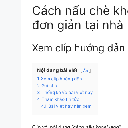
Cách nấu chè kh
đơn giản tại nhà
Xem clíp hướng dẫn
Nội dung bài viết
Ẩn
1
Xem clíp hướng dẫn
2
Ghi chú
3
Thống kê về bài viết này
4
Tham khảo tin tức
4.1
Bài viết hay nên xem
Clíp với nội dung
“cách nấu khoai lang”