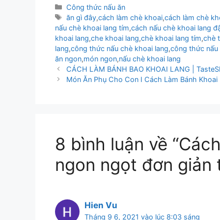
Danh
Công thức nấu ăn
mục
Thẻ
ăn gì đây
,
cách làm chè khoai
,
cách làm chè kh
nấu chè khoai lang tím
,
cách nấu chè khoai lang đ
khoai lang
,
che khoai lang
,
chè khoai lang tím
,
chè 
lang
,
công thức nấu chè khoai lang
,
công thức nấu 
ăn ngon
,
món ngon
,
nấu chè khoai lang
CÁCH LÀM BÁNH BAO KHOAI LANG | TasteS
Món Ăn Phụ Cho Con I Cách Làm Bánh Khoai
8 bình luận về “Các
ngon ngọt đơn giản 
Hien Vu
Tháng 9 6, 2021 vào lúc 8:03 sáng