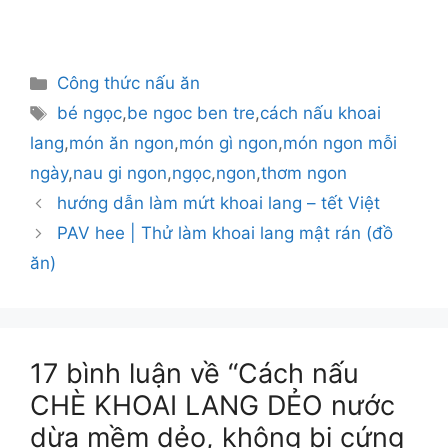
Danh
Công thức nấu ăn
mục
Thẻ
bé ngọc
,
be ngoc ben tre
,
cách nấu khoai
lang
,
món ăn ngon
,
món gì ngon
,
món ngon mỗi
ngày
,
nau gi ngon
,
ngọc
,
ngon
,
thơm ngon
hướng dẫn làm mứt khoai lang – tết Việt
PAV hee | Thử làm khoai lang mật rán (đồ
ăn)
17 bình luận về “Cách nấu
CHÈ KHOAI LANG DẺO nước
dừa mềm dẻo, không bị cứng