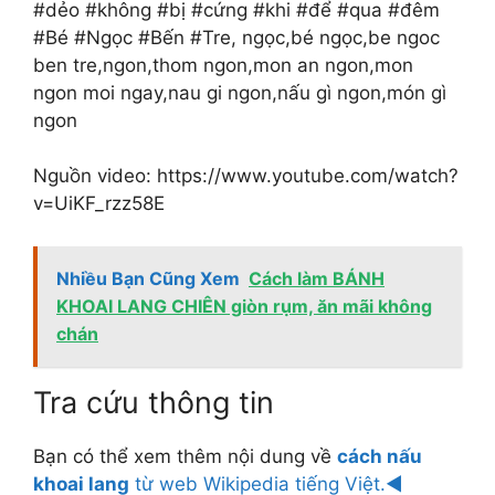
#dẻo #không #bị #cứng #khi #để #qua #đêm
#Bé #Ngọc #Bến #Tre, ngọc,bé ngọc,be ngoc
ben tre,ngon,thom ngon,mon an ngon,mon
ngon moi ngay,nau gi ngon,nấu gì ngon,món gì
ngon
Nguồn video: https://www.youtube.com/watch?
v=UiKF_rzz58E
Nhiều Bạn Cũng Xem
Cách làm BÁNH
KHOAI LANG CHIÊN giòn rụm, ăn mãi không
chán
Tra cứu thông tin
Bạn có thể xem thêm nội dung về
cách nấu
khoai lang
từ web Wikipedia tiếng Việt.◄