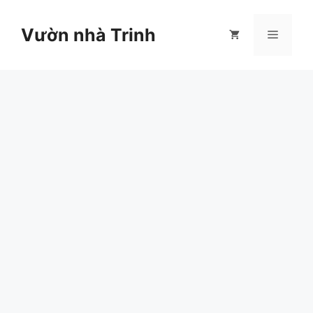
Chuyển
đến
Vườn nhà Trinh
Menu
nội
dung