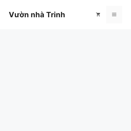
Chuyển
đến
Vườn nhà Trinh
Menu
nội
dung