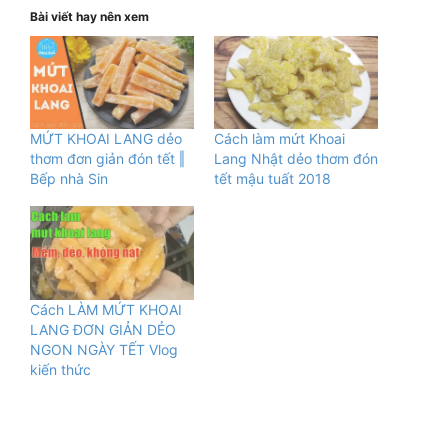
Bài viết hay nên xem
MỨT KHOAI LANG dẻo
Cách làm mứt Khoai
thơm đơn giản đón tết ‖
Lang Nhật dẻo thơm đón
Bếp nhà Sin
tết mậu tuất 2018
Cách LÀM MỨT KHOAI
LANG ĐƠN GIẢN DẺO
NGON NGÀY TẾT Vlog
kiến thức