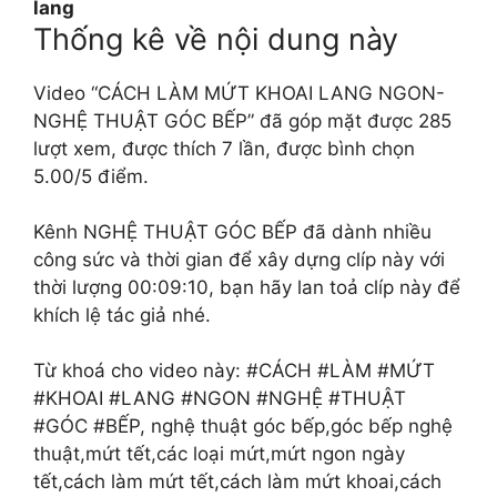
lang
Thống kê về nội dung này
Video “CÁCH LÀM MỨT KHOAI LANG NGON-
NGHỆ THUẬT GÓC BẾP” đã góp mặt được 285
lượt xem, được thích 7 lần, được bình chọn
5.00/5 điểm.
Kênh NGHỆ THUẬT GÓC BẾP đã dành nhiều
công sức và thời gian để xây dựng clíp này với
thời lượng 00:09:10, bạn hãy lan toả clíp này để
khích lệ tác giả nhé.
Từ khoá cho video này: #CÁCH #LÀM #MỨT
#KHOAI #LANG #NGON #NGHỆ #THUẬT
#GÓC #BẾP, nghệ thuật góc bếp,góc bếp nghệ
thuật,mứt tết,các loại mứt,mứt ngon ngày
tết,cách làm mứt tết,cách làm mứt khoai,cách