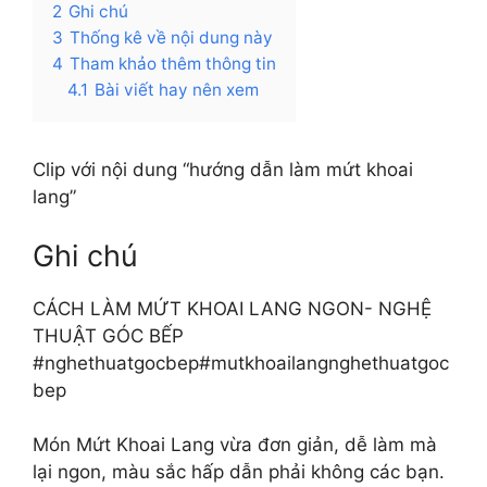
2
Ghi chú
3
Thống kê về nội dung này
4
Tham khảo thêm thông tin
4.1
Bài viết hay nên xem
Clip với nội dung “hướng dẫn làm mứt khoai
lang”
Ghi chú
CÁCH LÀM MỨT KHOAI LANG NGON- NGHỆ
THUẬT GÓC BẾP
#nghethuatgocbep#mutkhoailangnghethuatgoc
bep
Món Mứt Khoai Lang vừa đơn giản, dễ làm mà
lại ngon, màu sắc hấp dẫn phải không các bạn.