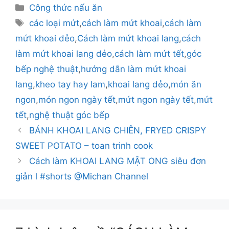
Danh
Công thức nấu ăn
mục
Thẻ
các loại mứt
,
cách làm mứt khoai
,
cách làm
mứt khoai dẻo
,
Cách làm mứt khoai lang
,
cách
làm mứt khoai lang dẻo
,
cách làm mứt tết
,
góc
bếp nghệ thuật
,
hướng dẫn làm mứt khoai
lang
,
kheo tay hay lam
,
khoai lang dẻo
,
món ăn
ngon
,
món ngon ngày tết
,
mứt ngon ngày tết
,
mứt
tết
,
nghệ thuật góc bếp
BÁNH KHOAI LANG CHIÊN, FRYED CRISPY
SWEET POTATO – toan trinh cook
Cách làm KHOAI LANG MẬT ONG siêu đơn
giản l #shorts @Michan Channel