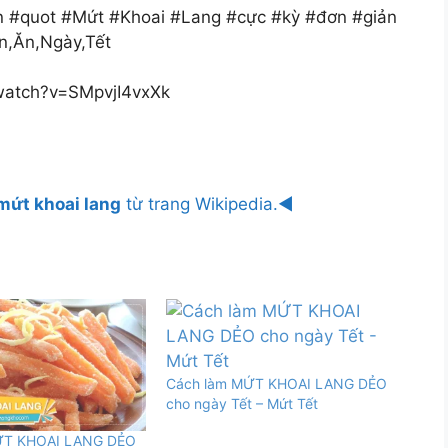
n #quot #Mứt #Khoai #Lang #cực #kỳ #đơn #giản
n,Ăn,Ngày,Tết
watch?v=SMpvjI4vxXk
mứt khoai lang
từ trang Wikipedia.◄
Cách làm MỨT KHOAI LANG DẺO
cho ngày Tết – Mứt Tết
ỨT KHOAI LANG DẺO