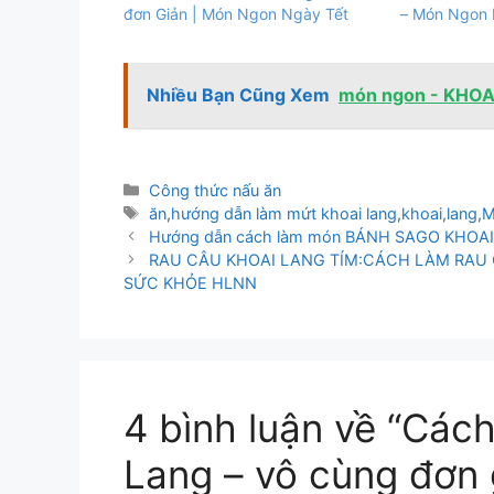
đơn Giản | Món Ngon Ngày Tết
– Món Ngon 
Nhiều Bạn Cũng Xem
món ngon - KHOAI
Danh
Công thức nấu ăn
mục
Thẻ
ăn
,
hướng dẫn làm mứt khoai lang
,
khoai
,
lang
,
M
Hướng dẫn cách làm món BÁNH SAGO KHOAI 
RAU CÂU KHOAI LANG TÍM:CÁCH LÀM RAU 
SỨC KHỎE HLNN
4 bình luận về “Các
Lang – vô cùng đơn 