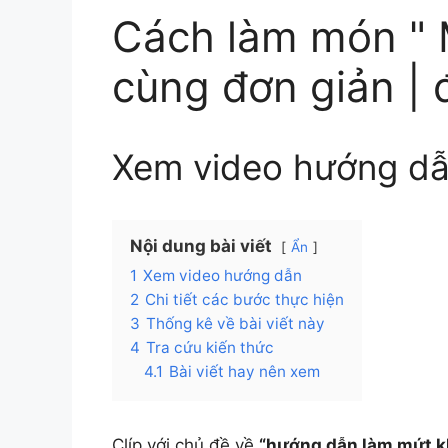
Cách làm món " 
cùng đơn giản | 
Xem video hướng d
Nội dung bài viết
Ẩn
1
Xem video hướng dẫn
2
Chi tiết các bước thực hiện
3
Thống kê về bài viết này
4
Tra cứu kiến thức
4.1
Bài viết hay nên xem
Clíp với chủ đề về
“hướng dẫn làm mứt k