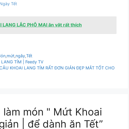
Ngày Tết
 LANG LẮC PHÔ MAI ăn vặt rất thích
ón
,
mứt
,
ngây
,
Tết
LANG TÍM | Feedy TV
CÂU KHOAI LANG TÍM RẤT ĐƠN GIẢN ĐẸP MẮT TỐT CHO
h làm món " Mứt Khoai
giản | để dành ăn Tết”