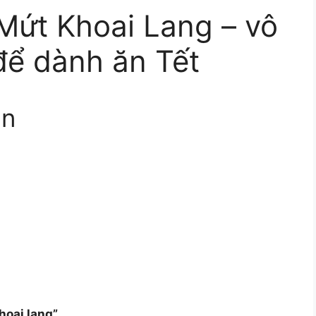
Mứt Khoai Lang – vô
để dành ăn Tết
ẫn
hoai lang”