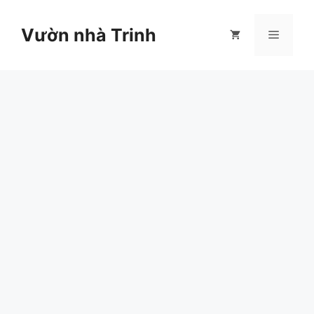
Chuyển
đến
Vườn nhà Trinh
Menu
nội
dung