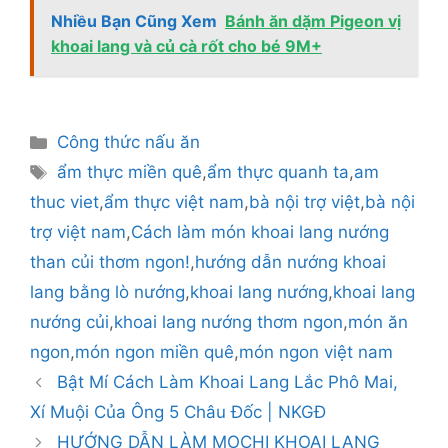
Nhiều Bạn Cũng Xem
Bánh ăn dặm Pigeon vị
khoai lang và củ cà rốt cho bé 9M+
Danh
Công thức nấu ăn
mục
Thẻ
ẩm thực miền quê
,
ẩm thực quanh ta
,
am
thuc viet
,
ẩm thực việt nam
,
bà nội trợ việt
,
bà nội
trợ việt nam
,
Cách làm món khoai lang nướng
than củi thơm ngon!
,
hướng dẫn nướng khoai
lang bằng lò nướng
,
khoai lang nướng
,
khoai lang
nướng củi
,
khoai lang nướng thơm ngon
,
món ăn
ngon
,
món ngon miền quê
,
món ngon việt nam
Bật Mí Cách Làm Khoai Lang Lắc Phô Mai,
Xí Muội Của Ông 5 Châu Đốc | NKGĐ
HƯỚNG DẪN LÀM MOCHI KHOAI LANG