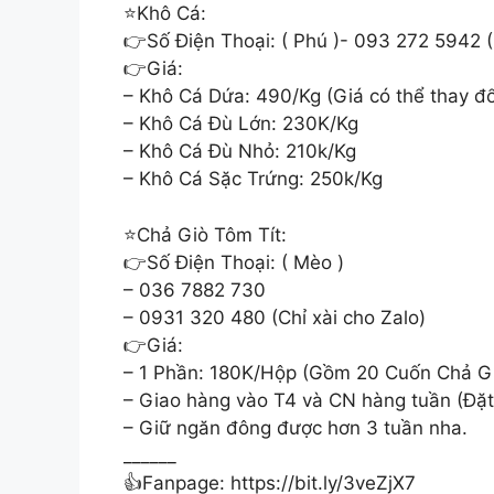
⭐️Khô Cá:
👉Số Điện Thoại: ( Phú )- 093 272 5942 (
👉Giá:
– Khô Cá Dứa: 490/Kg (Giá có thể thay đổ
– Khô Cá Đù Lớn: 230K/Kg
– Khô Cá Đù Nhỏ: 210k/Kg
– Khô Cá Sặc Trứng: 250k/Kg
⭐️Chả Giò Tôm Tít:
👉Số Điện Thoại: ( Mèo )
– 036 7882 730
– 0931 320 480 (Chỉ xài cho Zalo)
👉Giá:
– 1 Phần: 180K/Hộp (Gồm 20 Cuốn Chả G
– Giao hàng vào T4 và CN hàng tuần (Đặt
– Giữ ngăn đông được hơn 3 tuần nha.
______
👍Fanpage: https://bit.ly/3veZjX7