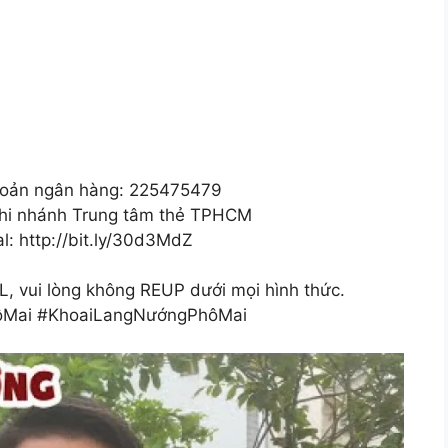
 khoản ngân hàng: 225475479
hi nhánh Trung tâm thẻ TPHCM
l: http://bit.ly/30d3MdZ
 vui lòng không REUP dưới mọi hình thức.
Mai #KhoaiLangNướngPhôMai