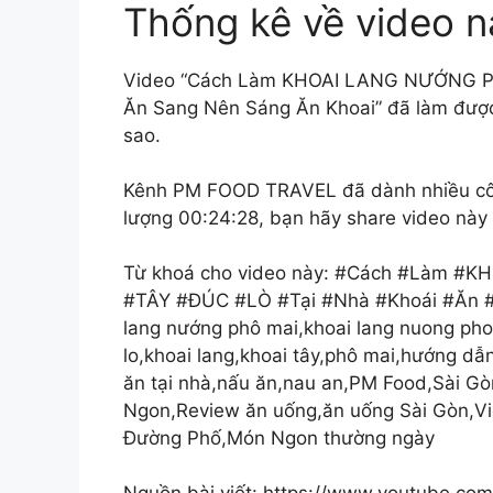
Thống kê về video n
Video “Cách Làm KHOAI LANG NƯỚNG PH
Ăn Sang Nên Sáng Ăn Khoai” đã làm được 
sao.
Kênh PM FOOD TRAVEL đã dành nhiều công 
lượng 00:24:28, bạn hãy share video này đ
Từ khoá cho video này: #Cách #Làm 
#TÂY #ĐÚC #LÒ #Tại #Nhà #Khoái #Ăn #
lang nướng phô mai,khoai lang nuong pho 
lo,khoai lang,khoai tây,phô mai,hướng dẫ
ăn tại nhà,nấu ăn,nau an,PM Food,Sài G
Ngon,Review ăn uống,ăn uống Sài Gòn,V
Đường Phố,Món Ngon thường ngày
Nguồn bài viết: https://www.youtube.co