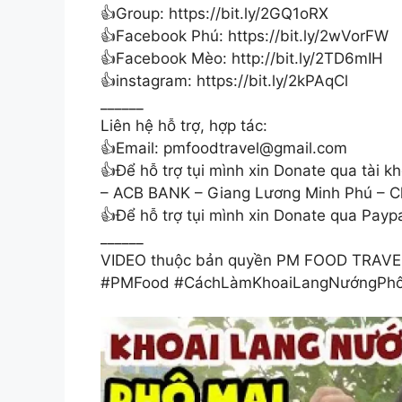
👍Group: https://bit.ly/2GQ1oRX
👍Facebook Phú: https://bit.ly/2wVorFW
👍Facebook Mèo: http://bit.ly/2TD6mIH
👍instagram: https://bit.ly/2kPAqCl
______
Liên hệ hỗ trợ, hợp tác:
👍Email:
pmfoodtravel@gmail.com
👍Để hỗ trợ tụi mình xin Donate qua tài
– ACB BANK – Giang Lương Minh Phú – C
👍Để hỗ trợ tụi mình xin Donate qua Paypa
______
VIDEO thuộc bản quyền PM FOOD TRAVEL,
#PMFood #CáchLàmKhoaiLangNướngPhô