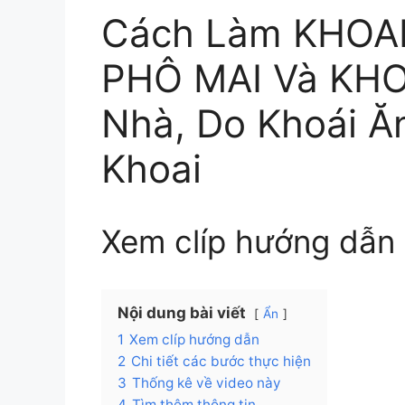
Cách Làm KHOA
PHÔ MAI Và KHO
Nhà, Do Khoái Ă
Khoai
Xem clíp hướng dẫn
Nội dung bài viết
Ẩn
1
Xem clíp hướng dẫn
2
Chi tiết các bước thực hiện
3
Thống kê về video này
4
Tìm thêm thông tin