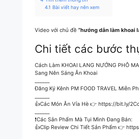
4.1
Bài viết hay nên xem
Video với chủ đề
“hướng dẫn làm khoai l
Chi tiết các bước th
Cách Làm KHOAI LANG NƯỚNG PHÔ MAI V
Sang Nên Sáng Ăn Khoai
______
Đăng Ký Kênh PM FOOD TRAVEL Miễn Phí 
______
👍Các Món Ăn Vỉa Hè 👉 https://bit.ly/2
______
❗Các Sản Phẩm Mà Tụi Mình Đang Bán:
👍Clip Review Chi Tiết Sản Phẩm 👉 https