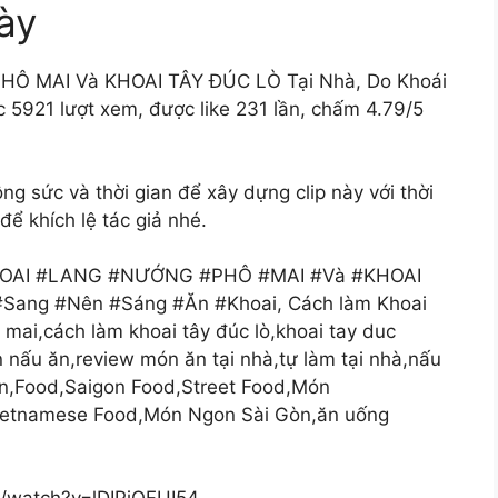
ày
Ô MAI Và KHOAI TÂY ĐÚC LÒ Tại Nhà, Do Khoái
5921 lượt xem, được like 231 lần, chấm 4.79/5
sức và thời gian để xây dựng clip này với thời
ể khích lệ tác giả nhé.
#KHOAI #LANG #NƯỚNG #PHÔ #MAI #Và #KHOAI
Sang #Nên #Sáng #Ăn #Khoai, Cách làm Khoai
mai,cách làm khoai tây đúc lò,khoai tay duc
n nấu ăn,review món ăn tại nhà,tự làm tại nhà,nấu
òn,Food,Saigon Food,Street Food,Món
ietnamese Food,Món Ngon Sài Gòn,ăn uống
m/watch?v=lDIPjOFUI54