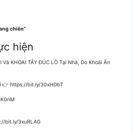
ang chiên”
ực hiện
à KHOAI TÂY ĐÚC LÒ Tại Nhà, Do Khoái Ăn
👉 https://bit.ly/30xHDbT
CcK0nM
://bit.ly/3xuRLAG