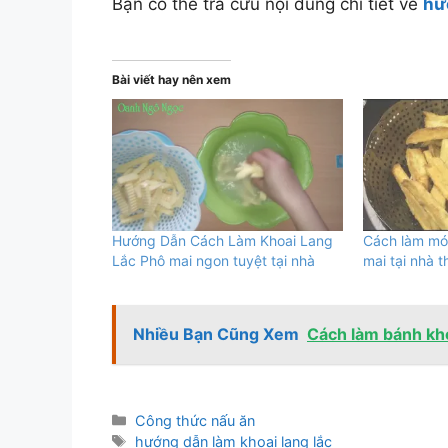
Bạn có thể tra cứu nội dung chi tiết về
hư
Bài viết hay nên xem
Hướng Dẫn Cách Làm Khoai Lang
Cách làm món
Lắc Phô mai ngon tuyệt tại nhà
mai tại nhà t
Nhiều Bạn Cũng Xem
Cách làm bánh kho
Danh
Công thức nấu ăn
mục
Thẻ
hướng dẫn làm khoai lang lắc