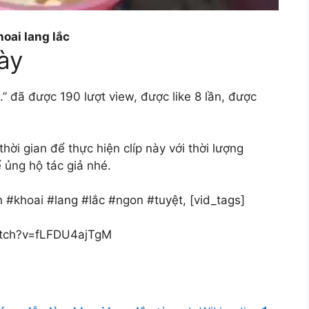
oai lang lắc
ày
.” đã được 190 lượt view, được like 8 lần, được
ời gian để thực hiện clíp này với thời lượng
 ủng hộ tác giả nhé.
 #khoai #lang #lắc #ngon #tuyệt, [vid_tags]
atch?v=fLFDU4ajTgM