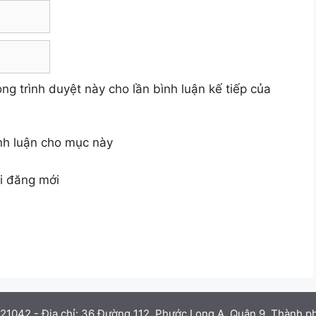
ong trình duyệt này cho lần bình luận kế tiếp của
ình luận cho mục này
ài đăng mới
121042 - Địa chỉ: 36 Đường 112, Phước Long A, Quận 9, Thành p