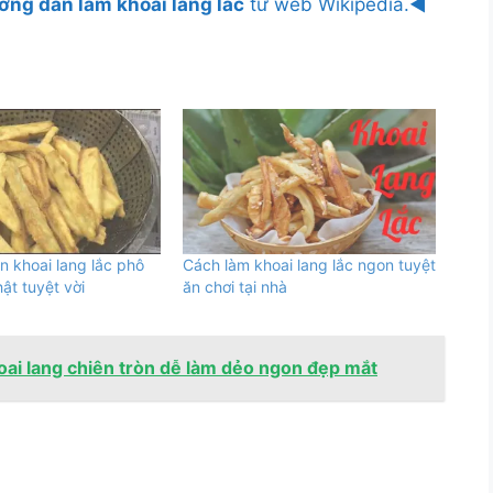
ớng dẫn làm khoai lang lắc
từ web Wikipedia.◄
 khoai lang lắc phô
Cách làm khoai lang lắc ngon tuyệt
hật tuyệt vời
ăn chơi tại nhà
ai lang chiên tròn dễ làm dẻo ngon đẹp mắt