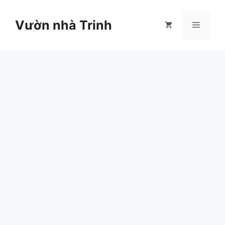
Chuyển
đến
Vườn nhà Trinh
Menu
nội
dung