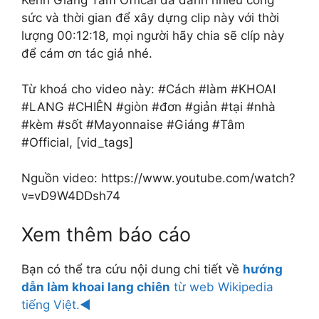
Kênh Giáng Tâm Offical đã dành nhiều công
sức và thời gian để xây dựng clip này với thời
lượng 00:12:18, mọi người hãy chia sẽ clíp này
để cám ơn tác giả nhé.
Từ khoá cho video này: #Cách #làm #KHOAI
#LANG #CHIÊN #giòn #đơn #giản #tại #nhà
#kèm #sốt #Mayonnaise #Giáng #Tâm
#Official, [vid_tags]
Nguồn video: https://www.youtube.com/watch?
v=vD9W4DDsh74
Xem thêm báo cáo
Bạn có thể tra cứu nội dung chi tiết về
hướng
dẫn làm khoai lang chiên
từ web Wikipedia
tiếng Việt.◄