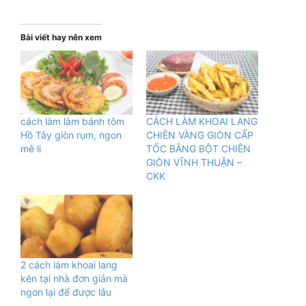
Bài viết hay nên xem
cách làm làm bánh tôm
CÁCH LÀM KHOAI LANG
Hồ Tây giòn rụm, ngon
CHIÊN VÀNG GIÒN CẤP
mê li
TỐC BẰNG BỘT CHIÊN
GIÒN VĨNH THUẬN –
CKK
2 cách làm khoai lang
kén tại nhà đơn giản mà
ngon lại để được lâu