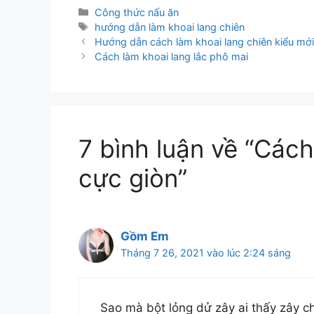
Danh
Công thức nấu ăn
mục
Thẻ
hướng dẫn làm khoai lang chiên
Hướng dẫn cách làm khoai lang chiên kiểu mới
Cách làm khoai lang lắc phô mai
7 bình luận về “Cách
cực giòn”
Gồm Em
Tháng 7 26, 2021 vào lúc 2:24 sáng
Sao mà bột lỏng dử zây ai thấy zây c