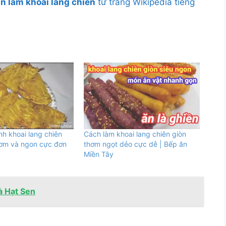
n làm khoai lang chiên
từ trang Wikipedia tiếng
h khoai lang chiên
Cách làm khoai lang chiên giòn
hơm và ngon cực đơn
thơm ngọt dẻo cực dễ | Bếp ăn
Miền Tây
à Hạt Sen