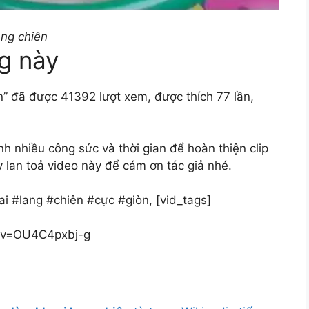
ang chiên
g này
n” đã được 41392 lượt xem, được thích 77 lần,
nhiều công sức và thời gian để hoàn thiện clip
y lan toả video này để cám ơn tác giả nhé.
i #lang #chiên #cực #giòn, [vid_tags]
h?v=OU4C4pxbj-g