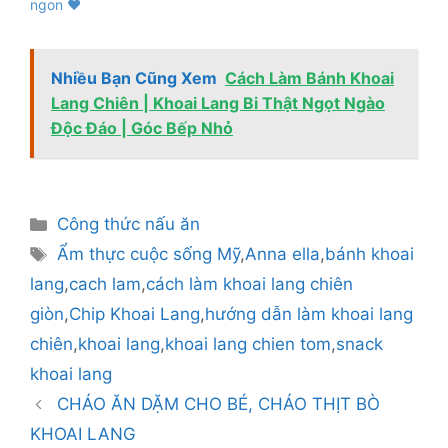
ngon ❤
Nhiều Bạn Cũng Xem
Cách Làm Bánh Khoai
Lang Chiên | Khoai Lang Bi Thật Ngọt Ngào
Độc Đáo | Góc Bếp Nhỏ
Danh
Công thức nấu ăn
mục
Thẻ
Ẩm thực cuộc sống Mỹ
,
Anna ella
,
bánh khoai
lang
,
cach lam
,
cách làm khoai lang chiên
giòn
,
Chip Khoai Lang
,
hướng dẫn làm khoai lang
chiên
,
khoai lang
,
khoai lang chien tom
,
snack
khoai lang
CHÁO ĂN DẶM CHO BÉ, CHÁO THỊT BÒ
KHOAI LANG