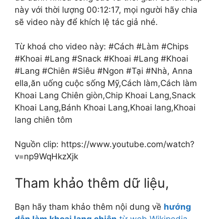
này với thời lượng 00:12:17, mọi người hãy chia
sẽ video này để khích lệ tác giả nhé.
Từ khoá cho video này: #Cách #Làm #Chips
#Khoai #Lang #Snack #Khoai #Lang #Khoai
#Lang #Chiên #Siêu #Ngon #Tại #Nhà, Anna
ella,ăn uống cuộc sống Mỹ,Cách làm,Cách làm
Khoai Lang Chiên giòn,Chip Khoai Lang,Snack
Khoai Lang,Bánh Khoai Lang,Khoai lang,Khoai
lang chiên tôm
Nguồn clip: https://www.youtube.com/watch?
v=np9WqHkzXjk
Tham khảo thêm dữ liệu,
Bạn hãy tham khảo thêm nội dung về
hướng
dẫn làm khoai lang chiên
từ web Wikipedia