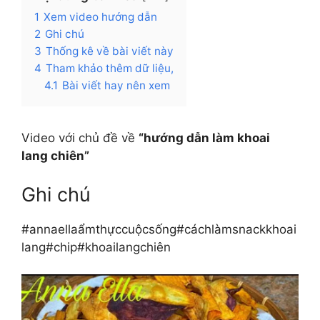
1
Xem video hướng dẫn
2
Ghi chú
3
Thống kê về bài viết này
4
Tham khảo thêm dữ liệu,
4.1
Bài viết hay nên xem
Video với chủ đề về
“hướng dẫn làm khoai
lang chiên”
Ghi chú
#annaellaẩmthựccuộcsống#cáchlàmsnackkhoai
lang#chip#khoailangchiên