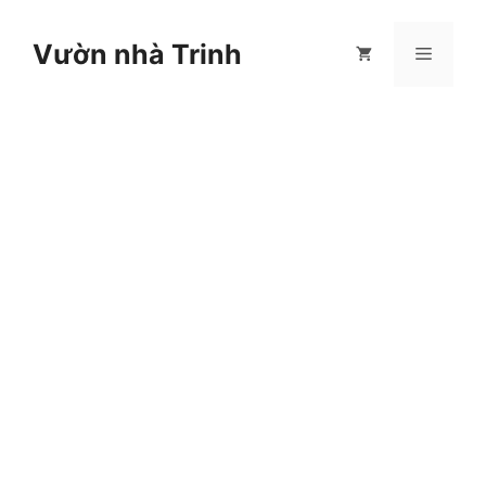
Chuyển
đến
Vườn nhà Trinh
Menu
nội
dung