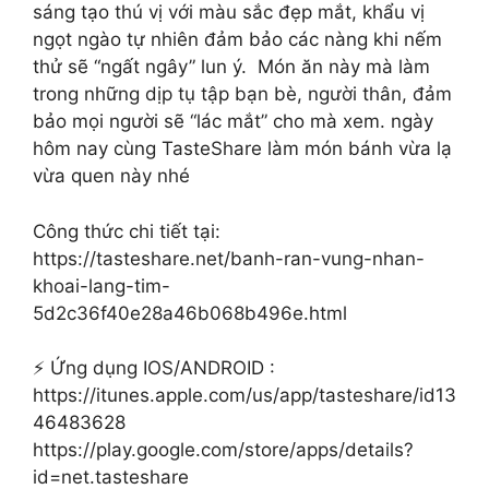
sáng tạo thú vị với màu sắc đẹp mắt, khẩu vị
ngọt ngào tự nhiên đảm bảo các nàng khi nếm
thử sẽ “ngất ngây” lun ý. Món ăn này mà làm
trong những dịp tụ tập bạn bè, người thân, đảm
bảo mọi người sẽ “lác mắt” cho mà xem. ngày
hôm nay cùng TasteShare làm món bánh vừa lạ
vừa quen này nhé
Công thức chi tiết tại:
https://tasteshare.net/banh-ran-vung-nhan-
khoai-lang-tim-
5d2c36f40e28a46b068b496e.html
⚡ Ứng dụng IOS/ANDROID :
https://itunes.apple.com/us/app/tasteshare/id13
46483628
https://play.google.com/store/apps/details?
id=net.tasteshare