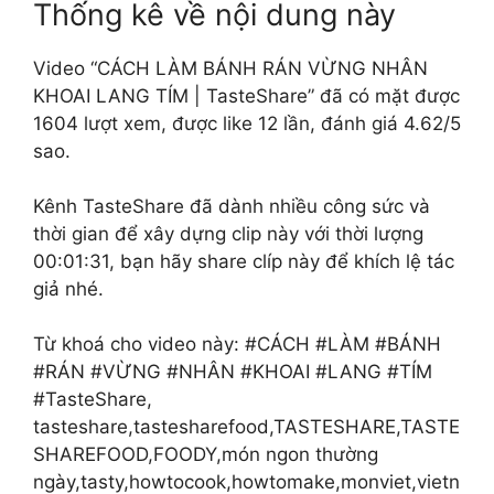
Thống kê về nội dung này
Video “CÁCH LÀM BÁNH RÁN VỪNG NHÂN
KHOAI LANG TÍM | TasteShare” đã có mặt được
1604 lượt xem, được like 12 lần, đánh giá 4.62/5
sao.
Kênh TasteShare đã dành nhiều công sức và
thời gian để xây dựng clip này với thời lượng
00:01:31, bạn hãy share clíp này để khích lệ tác
giả nhé.
Từ khoá cho video này: #CÁCH #LÀM #BÁNH
#RÁN #VỪNG #NHÂN #KHOAI #LANG #TÍM
#TasteShare,
tasteshare,tastesharefood,TASTESHARE,TASTE
SHAREFOOD,FOODY,món ngon thường
ngày,tasty,howtocook,howtomake,monviet,vietn