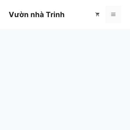
Chuyển
đến
Vườn nhà Trinh
Menu
nội
dung