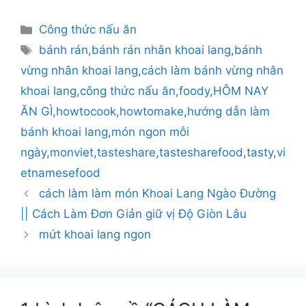
Danh
Công thức nấu ăn
mục
Thẻ
bánh rán
,
bánh rán nhân khoai lang
,
bánh
vừng nhân khoai lang
,
cách làm bánh vừng nhân
khoai lang
,
công thức nấu ăn
,
foody
,
HÔM NAY
ĂN GÌ
,
howtocook
,
howtomake
,
hướng dẫn làm
bánh khoai lang
,
món ngon mỗi
ngày
,
monviet
,
tasteshare
,
tastesharefood
,
tasty
,
vi
etnamesefood
cách làm làm món Khoai Lang Ngào Đường
|| Cách Làm Đơn Giản giữ vị Độ Giòn Lâu
mứt khoai lang ngon