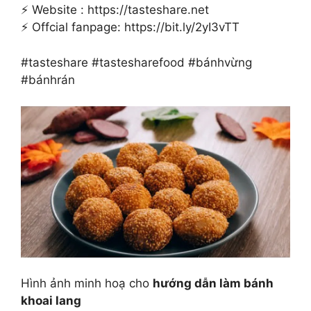
⚡ Website : https://tasteshare.net
⚡ Offcial fanpage: https://bit.ly/2yI3vTT
#tasteshare #tastesharefood #bánhvừng
#bánhrán
Hình ảnh minh hoạ cho
hướng dẫn làm bánh
khoai lang