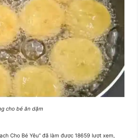
ang cho bé ăn dặm
ạch Cho Bé Yêu” đã làm được 18659 lượt xem,