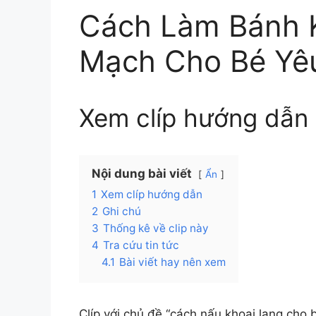
Cách Làm Bánh 
Mạch Cho Bé Yê
Xem clíp hướng dẫn
Nội dung bài viết
Ẩn
1
Xem clíp hướng dẫn
2
Ghi chú
3
Thống kê về clip này
4
Tra cứu tin tức
4.1
Bài viết hay nên xem
Clíp với chủ đề “cách nấu khoai lang cho