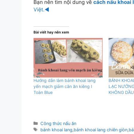
Bạn nên tìm nội dung về
cách nấu khoai 
Việt.◄
Bài viết hay nên xem
Hướng dẫn làm bánh khoai lang
BÁNH KHOAI
yến mạch giảm cân ăn kiêng I
LẠC NƯỚNG
Toàn Blue
KHÔNG DẦU
Danh
Công thức nấu ăn
mục
Thẻ
bánh khoai lang
,
bánh khoai lang chiên giòn
,
bá