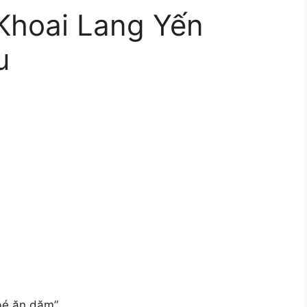
Khoai Lang Yến
u
 bé ăn dặm”