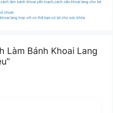
,
cách làm bánh khoai yến mạch
,
cách nấu khoai lang cho bé
hử chưa!
khoai lang hợp với cơ thể bạn có lợi cho sức khỏe
ch Làm Bánh Khoai Lang
êu”