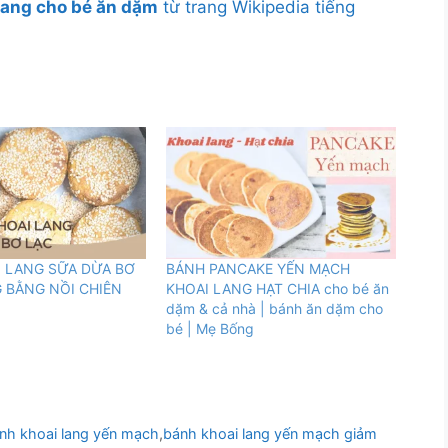
lang cho bé ăn dặm
từ trang Wikipedia tiếng
 LANG SỮA DỪA BƠ
BÁNH PANCAKE YẾN MẠCH
 BẰNG NỒI CHIÊN
KHOAI LANG HẠT CHIA cho bé ăn
dặm & cả nhà | bánh ăn dặm cho
bé | Mẹ Bống
nh khoai lang yến mạch
,
bánh khoai lang yến mạch giảm