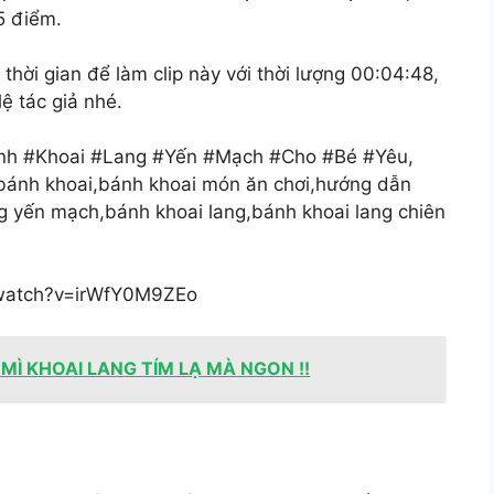
5 điểm.
hời gian để làm clip này với thời lượng 00:04:48,
ệ tác giả nhé.
ánh #Khoai #Lang #Yến #Mạch #Cho #Bé #Yêu,
bánh khoai,bánh khoai món ăn chơi,hướng dẫn
ng yến mạch,bánh khoai lang,bánh khoai lang chiên
/watch?v=irWfY0M9ZEo
Ì KHOAI LANG TÍM LẠ MÀ NGON !!