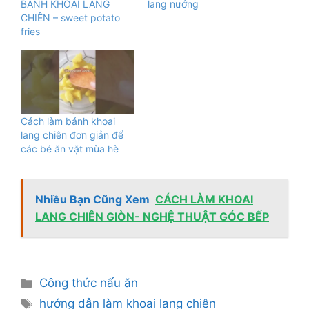
BÁNH KHOAI LANG
lang nướng
CHIÊN – sweet potato
fries
Cách làm bánh khoai
lang chiên đơn giản để
các bé ăn vặt mùa hè
Nhiều Bạn Cũng Xem
CÁCH LÀM KHOAI
LANG CHIÊN GIÒN- NGHỆ THUẬT GÓC BẾP
Danh
Công thức nấu ăn
mục
Thẻ
hướng dẫn làm khoai lang chiên