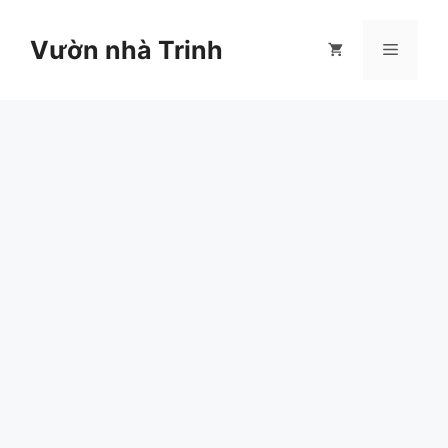
Chuyển
đến
Vườn nhà Trinh
Menu
nội
dung