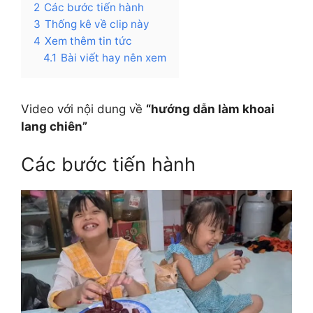
2
Các bước tiến hành
3
Thống kê về clip này
4
Xem thêm tin tức
4.1
Bài viết hay nên xem
Video với nội dung về
“hướng dẫn làm khoai
lang chiên”
Các bước tiến hành