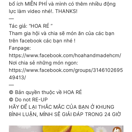
bổ ích MIỄN PHÍ và mình có thêm nhiều động
lực làm video nhé!. THANKS!
—
Tác giả: “HOA RÉ ”
Tham gia hội và chia sẽ món ăn của các bạn
trên facebook các bạn nhé !
Fanpage:
https://www.facebook.com/hoahandmadehcm/
Nơi chia sẻ những món ngon:
https://www.facebook.com/groups/3146102695
49413/
—
© Bản quyền thuộc về HOA RÉ
© Do not RE-UP
HÃY ĐỂ LẠI THẮC MẮC CỦA BẠN Ở KHUNG
BÌNH LUẬN, MÌNH SẼ GIẢI ĐÁP TRONG 24 GIỜ