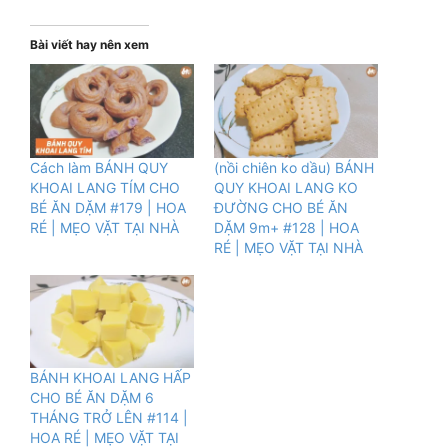
Bài viết hay nên xem
Cách làm BÁNH QUY
(nồi chiên ko dầu) BÁNH
KHOAI LANG TÍM CHO
QUY KHOAI LANG KO
BÉ ĂN DẶM #179 | HOA
ĐƯỜNG CHO BÉ ĂN
RÉ | MẸO VẶT TẠI NHÀ
DẶM 9m+ #128 | HOA
RÉ | MẸO VẶT TẠI NHÀ
BÁNH KHOAI LANG HẤP
CHO BÉ ĂN DẶM 6
THÁNG TRỞ LÊN #114 |
HOA RÉ | MẸO VẶT TẠI