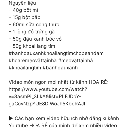
Nguyên liệu
– 40g bột mì
– 15g bột bắp
– 60ml sữa công thức
– 1 lòng đỏ trứng gà
– 50g đậu xanh bóc vỏ
– 50g khoai lang tím
#banhdauxanhkhoailangtimchobeandam
#hoarémẹovặttạinhà #mẹovặttạinhà
#khoailangtim #banhdauxanh
Video món ngon mới nhất từ kênh HOA RÉ:
https://www.youtube.com/watch?
v=3asmPi_3LkA&list=PLFJDoY-
gaCovNzpYUE8DiWoJh5KboRAJI
► Các bạn xem video hữu ích nhớ đăng kí kênh
Youtube HOA RÉ của mình để xem nhiều video