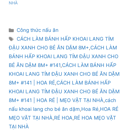
NHÀ
Danh
Công thức nấu ăn
mục
Thẻ
CÁCH LÀM BÁNH HẤP KHOAI LANG TÍM
ĐẬU XANH CHO BÉ ĂN DẶM 8M+
,
CÁCH LÀM
BÁNH HẤP KHOAI LANG TÍM ĐẬU XANH CHO
BÉ ĂN DẶM 8M+ #141
,
CÁCH LÀM BÁNH HẤP
KHOAI LANG TÍM ĐẬU XANH CHO BÉ ĂN DẶM
8M+ #141 | HOA RÉ
,
CÁCH LÀM BÁNH HẤP
KHOAI LANG TÍM ĐẬU XANH CHO BÉ ĂN DẶM
8M+ #141 | HOA RÉ | MẸO VẶT TẠI NHÀ
,
cách
nấu khoai lang cho bé ăn dặm
,
Hoa Ré
,
HOA RÉ
MẸO VẶT TẠI NHÀ
,
RÉ HOA
,
RÉ HOA MẸO VẶT
TẠI NHÀ