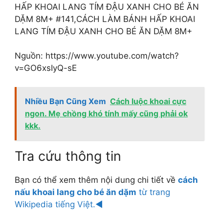
HẤP KHOAI LANG TÍM ĐẬU XANH CHO BÉ ĂN
DẶM 8M+ #141,CÁCH LÀM BÁNH HẤP KHOAI
LANG TÍM ĐẬU XANH CHO BÉ ĂN DẶM 8M+
Nguồn: https://www.youtube.com/watch?
v=GO6xsIyQ-sE
Nhiều Bạn Cũng Xem
Cách luộc khoai cực
ngon. Mẹ chồng khó tính mấy cũng phải ok
kkk.
Tra cứu thông tin
Bạn có thể xem thêm nội dung chi tiết về
cách
nấu khoai lang cho bé ăn dặm
từ trang
Wikipedia tiếng Việt.◄