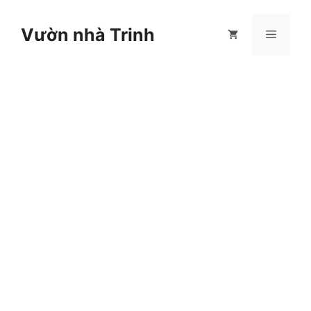
Chuyển
đến
Vườn nhà Trinh
Menu
nội
dung