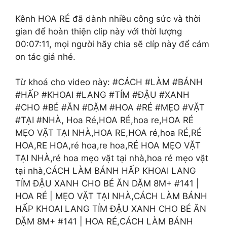
Kênh HOA RÉ đã dành nhiều công sức và thời
gian để hoàn thiện clip này với thời lượng
00:07:11, mọi người hãy chia sẽ clíp này để cám
ơn tác giả nhé.
Từ khoá cho video này: #CÁCH #LÀM #BÁNH
#HẤP #KHOAI #LANG #TÍM #ĐẬU #XANH
#CHO #BÉ #ĂN #DẶM #HOA #RÉ #MẸO #VẶT
#TẠI #NHÀ, Hoa Ré,HOA RÉ,hoa re,HOA RÉ
MẸO VẶT TẠI NHÀ,HOA RE,HOA ré,hoa RÉ,RÉ
HOA,RE HOA,ré hoa,re hoa,RÉ HOA MẸO VẶT
TẠI NHÀ,ré hoa mẹo vặt tại nhà,hoa ré mẹo vặt
tại nhà,CÁCH LÀM BÁNH HẤP KHOAI LANG
TÍM ĐẬU XANH CHO BÉ ĂN DẶM 8M+ #141 |
HOA RÉ | MẸO VẶT TẠI NHÀ,CÁCH LÀM BÁNH
HẤP KHOAI LANG TÍM ĐẬU XANH CHO BÉ ĂN
DẶM 8M+ #141 | HOA RÉ,CÁCH LÀM BÁNH