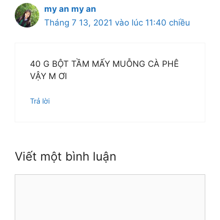
my an my an
Tháng 7 13, 2021 vào lúc 11:40 chiều
40 G BỘT TẦM MẤY MUỖNG CÀ PHÊ
VẬY M ƠI
Trả lời
Viết một bình luận
Bình
luận