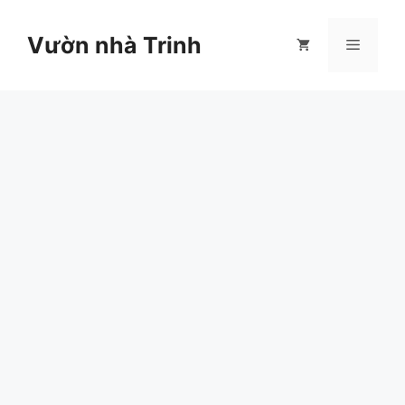
Chuyển
đến
Vườn nhà Trinh
Menu
nội
dung