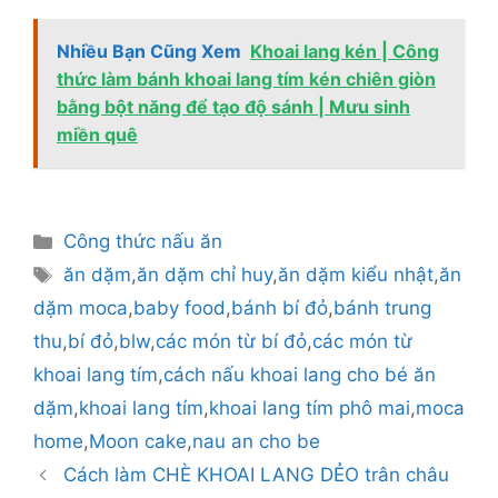
Nhiều Bạn Cũng Xem
Khoai lang kén | Công
thức làm bánh khoai lang tím kén chiên giòn
bằng bột năng để tạo độ sánh | Mưu sinh
miền quê
Danh
Công thức nấu ăn
mục
Thẻ
ăn dặm
,
ăn dặm chỉ huy
,
ăn dặm kiểu nhật
,
ăn
dặm moca
,
baby food
,
bánh bí đỏ
,
bánh trung
thu
,
bí đỏ
,
blw
,
các món từ bí đỏ
,
các món từ
khoai lang tím
,
cách nấu khoai lang cho bé ăn
dặm
,
khoai lang tím
,
khoai lang tím phô mai
,
moca
home
,
Moon cake
,
nau an cho be
Cách làm CHÈ KHOAI LANG DẺO trân châu