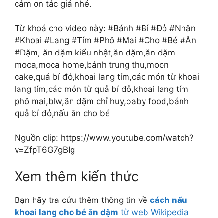
cám ơn tác giả nhé.
Từ khoá cho video này: #Bánh #Bí #Đỏ #Nhân
#Khoai #Lang #Tím #Phô #Mai #Cho #Bé #Ăn
#Dặm, ăn dặm kiểu nhật,ăn dặm,ăn dặm
moca,moca home,bánh trung thu,moon
cake,quả bí đỏ,khoai lang tím,các món từ khoai
lang tím,các món từ quả bí đỏ,khoai lang tím
phô mai,blw,ăn dặm chỉ huy,baby food,bánh
quả bí đỏ,nấu ăn cho bé
Nguồn clip: https://www.youtube.com/watch?
v=ZfpT6G7gBIg
Xem thêm kiến thức
Bạn hãy tra cứu thêm thông tin về
cách nấu
khoai lang cho bé ăn dặm
từ web Wikipedia