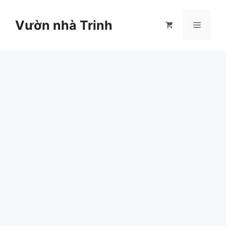
Chuyển
đến
Vườn nhà Trinh
Menu
nội
dung