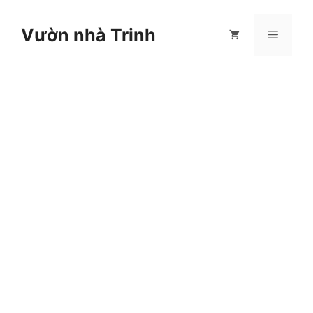
Chuyển
đến
Vườn nhà Trinh
Menu
nội
dung