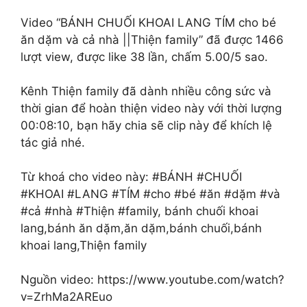
Video “BÁNH CHUỐI KHOAI LANG TÍM cho bé
ăn dặm và cả nhà ||Thiện family” đã được 1466
lượt view, được like 38 lần, chấm 5.00/5 sao.
Kênh Thiện family đã dành nhiều công sức và
thời gian để hoàn thiện video này với thời lượng
00:08:10, bạn hãy chia sẽ clip này để khích lệ
tác giả nhé.
Từ khoá cho video này: #BÁNH #CHUỐI
#KHOAI #LANG #TÍM #cho #bé #ăn #dặm #và
#cả #nhà #Thiện #family, bánh chuối khoai
lang,bánh ăn dặm,ăn dặm,bánh chuối,bánh
khoai lang,Thiện family
Nguồn video: https://www.youtube.com/watch?
v=ZrhMa2AREuo