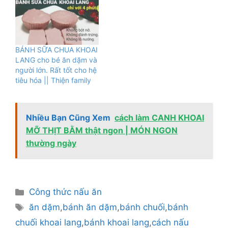
BÁNH SỮA CHUA KHOAI
LANG cho bé ăn dặm và
người lớn. Rất tốt cho hệ
tiêu hóa || Thiện family
Nhiều Bạn Cũng Xem
cách làm CANH KHOAI
MỠ THỊT BẰM thật ngon | MÓN NGON
thường ngày
Danh
Công thức nấu ăn
mục
Thẻ
ăn dặm
,
bánh ăn dặm
,
bánh chuối
,
bánh
chuối khoai lang
,
bánh khoai lang
,
cách nấu