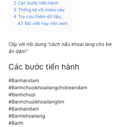
2
Các bước tiến hành
3
Thống kê về video này
4
Tra cứu thêm dữ liệu,
4.1
Bài viết hay nên xem
Clíp với nội dung
“cách nấu khoai lang cho bé
ăn dặm”
Các bước tiến hành
#Banhandam
#Banhchuoikhoailangchobeandam
#Banhchuoi
#Banhchuoikhoailangtim
#Banhandam
#Banhkhoailang
#Banh