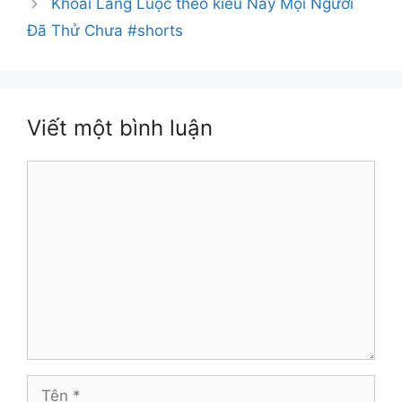
Khoai Lang Luộc theo kiểu Này Mọi Người
Đã Thử Chưa #shorts
Viết một bình luận
Bình
luận
Tên