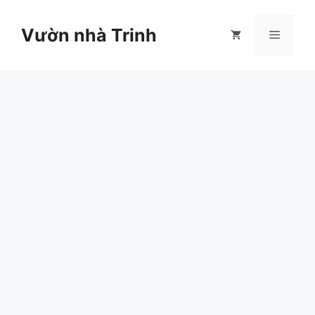
Chuyển
đến
Vườn nhà Trinh
Menu
nội
dung