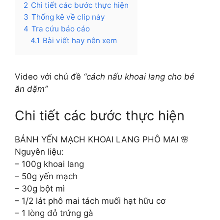
2
Chi tiết các bước thực hiện
3
Thống kê về clip này
4
Tra cứu báo cáo
4.1
Bài viết hay nên xem
Video với chủ đề
“cách nấu khoai lang cho bé
ăn dặm”
Chi tiết các bước thực hiện
BÁNH YẾN MẠCH KHOAI LANG PHÔ MAI 🌸
Nguyên liệu:
– 100g khoai lang
– 50g yến mạch
– 30g bột mì
– 1/2 lát phô mai tách muối hạt hữu cơ
– 1 lòng đỏ trứng gà