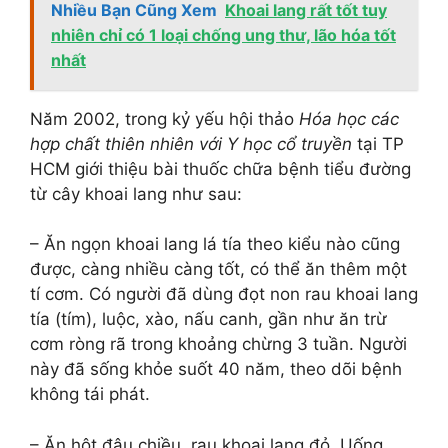
Nhiều Bạn Cũng Xem
Khoai lang rất tốt tuy
nhiên chỉ có 1 loại chống ung thư, lão hóa tốt
nhất
Năm 2002, trong kỷ yếu hội thảo
Hóa học các
hợp chất thiên nhiên với Y học cổ truyền
tại TP
HCM giới thiệu bài thuốc chữa bệnh tiểu đường
từ cây khoai lang như sau:
– Ăn ngọn khoai lang lá tía theo kiểu nào cũng
được, càng nhiều càng tốt, có thể ăn thêm một
tí cơm. Có người đã dùng đọt non rau khoai lang
tía (tím), luộc, xào, nấu canh, gần như ăn trừ
cơm ròng rã trong khoảng chừng 3 tuần. Người
này đã sống khỏe suốt 40 năm, theo dõi bệnh
không tái phát.
– Ăn hột đậu chiều, rau khoai lang đỏ. Uống