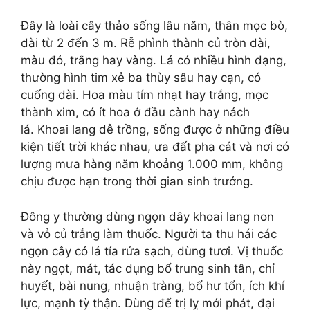
Đây là loài cây thảo sống lâu năm, thân mọc bò,
dài từ 2 đến 3 m. Rễ phình thành củ tròn dài,
màu đỏ, trắng hay vàng. Lá có nhiều hình dạng,
thường hình tim xẻ ba thùy sâu hay cạn, có
cuống dài. Hoa màu tím nhạt hay trắng, mọc
thành xim, có ít hoa ở đầu cành hay nách
lá.
Khoai lang dễ trồng, sống được ở những điều
kiện tiết trời khác nhau, ưa đất pha cát và nơi có
lượng mưa hàng năm khoảng 1.000 mm, không
chịu được hạn trong thời gian sinh trưởng.
Đông y thường dùng ngọn dây khoai lang non
và vỏ củ trắng làm thuốc. Người ta thu hái các
ngọn cây có lá tía rửa sạch, dùng tươi. Vị thuốc
này ngọt, mát, tác dụng bổ trung sinh tân, chỉ
huyết, bài nung, nhuận tràng, bổ hư tổn, ích khí
lực, mạnh tỳ thận. Dùng để trị lỵ mới phát, đại