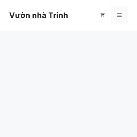
Chuyển
đến
Vườn nhà Trinh
Menu
nội
dung