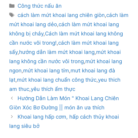
Danh
Công thức nấu ăn
mục
Thẻ
cách làm mứt khoai lang chiên giòn
,
cách làm
mứt khoai lang dẻo
,
cách làm mứt khoai lang
không bị chảy
,
Cách làm mứt khoai lang không
cần nước vôi trong!
,
cách làm mứt khoai lang
sấy
,
hướng dẫn làm mứt khoai lang
,
mứt khoai
lang không cần nước vôi trong
,
mứt khoai lang
ngon
,
mứt khoai lang tím
,
mưt khoai lang đà
lạt
,
mứt khoai lang chuẩn công thức
,
yeu thich
am thuc
,
yêu thích ẩm thực
Hướng Dẫn Làm Món " Khoai Lang Chiên
Giòn Xóc Bơ Đường || món ăn ưa thích
Khoai lang hấp cơm, hấp cách thủy khoai
lang siêu bở