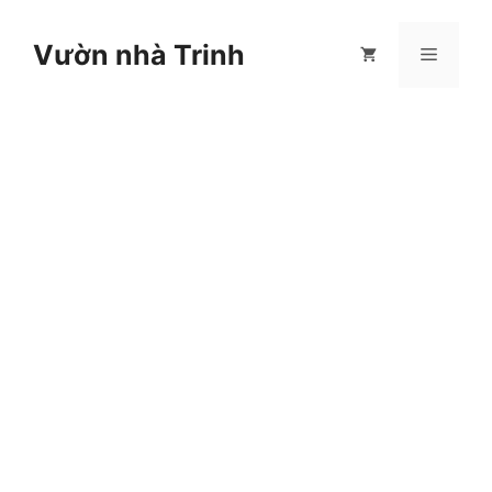
Chuyển
đến
Vườn nhà Trinh
Menu
nội
dung