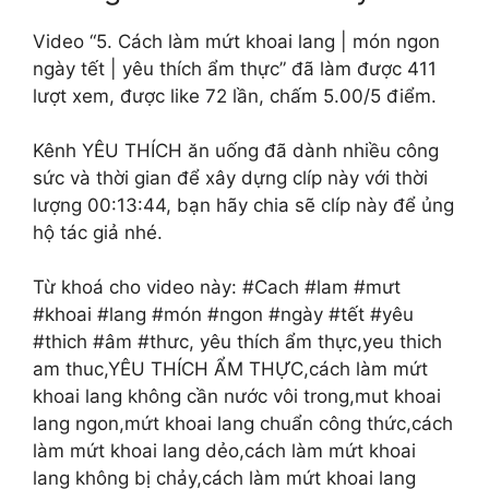
Video “5. Cách làm mứt khoai lang | món ngon
ngày tết | yêu thích ẩm thực” đã làm được 411
lượt xem, được like 72 lần, chấm 5.00/5 điểm.
Kênh YÊU THÍCH ăn uống đã dành nhiều công
sức và thời gian để xây dựng clíp này với thời
lượng 00:13:44, bạn hãy chia sẽ clíp này để ủng
hộ tác giả nhé.
Từ khoá cho video này: #Cach #lam #mưt
#khoai #lang #món #ngon #ngày #tết #yêu
#thich #âm #thưc, yêu thích ẩm thực,yeu thich
am thuc,YÊU THÍCH ẨM THỰC,cách làm mứt
khoai lang không cần nước vôi trong,mut khoai
lang ngon,mứt khoai lang chuẩn công thức,cách
làm mứt khoai lang dẻo,cách làm mứt khoai
lang không bị chảy,cách làm mứt khoai lang