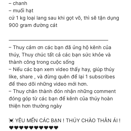
– chanh
– muối hạt
cứ 1 kg loại lang sau khi gọt võ, thì sẽ tận dụng
900 gram đường cát
————————————————————
– Thuy cảm ơn các bạn đã ủng hộ kênh của
thúy, Thuy chúc tất cả các bạn sức khỏe và
thành công trong cuộc sống
– Nếu các bạn xem video thấy hay, giúp thúy
like, share , và đừng quên để lại 1 subscribes
để theo dõi những video mới hơn.
– Thuy chân thành đón nhận những comment
đóng góp từ các bạn để kênh của thúy hoàn
thiện hơn thường ngày
💓 YÊU MẾN CÁC BẠN ! THÚY CHÀO THÂN ÁI !
♥️♥️♥️♥️♥️♥️♥️♥️♥️♥️