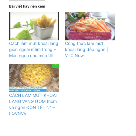
Bài viết hay nên xem
Cách làm mứt khoai lang
Công thức làm mứt
giòn ngoài mềm trong –
khoai lang dẻo ngon |
Món ngon cho mùa tết
VTC Now
CÁCH LÀM MỨT KHOAI
LANG VÀNG ƯƠM thơm
và ngon ĐÓN TẾT ^.^ –
LQVNVV