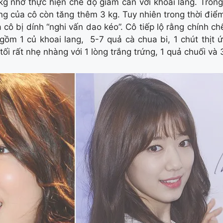
kg nhờ thực hiện chế độ giảm cân với khoai lang. Trong
ng của cô còn tăng thêm 3 kg. Tuy nhiên trong thời điểm
 cô bị dính “nghi vấn dao kéo”. Cô tiếp lộ rằng chính c
m 1 củ khoai lang, 5-7 quả cà chua bi, 1 chút thịt ứ
tối rất nhẹ nhàng với 1 lòng trắng trứng, 1 quả chuối và 