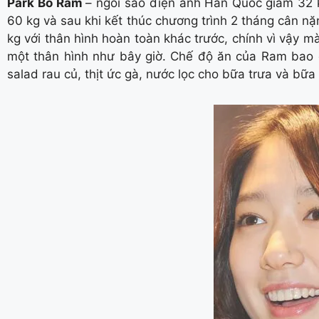
Park Bo Ram
– ngôi sao điện ảnh Hàn Quốc
giảm 32 
60 kg và sau khi kết thúc chương trình 2 tháng cân nặ
kg với thân hình hoàn toàn khác trước, chính vì vậy mà
một thân hình như bây giờ. Chế độ ăn của Ram bao gồ
salad rau củ, thịt ức gà, nước lọc cho bữa trưa và bữa 