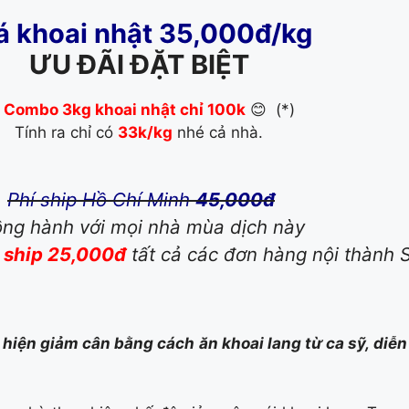
á khoai nhật 35,000đ/kg
ƯU ĐÃI ĐẶT BIỆT

Combo 3kg khoai nhật chỉ 100k
😊 (*)
Tính ra chỉ có
33k/kg
nhé cả nhà.
Phí ship Hồ Chí Minh
45,000đ
ng hành với mọi nhà mùa dịch này
 ship 25,000đ
tất cả các đơn hàng nội thành S
c hiện giảm cân bằng cách ăn khoai lang từ ca sỹ, diễn