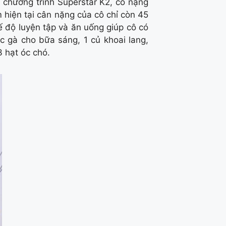
 chương trình Superstar K2, cô nặng
 hiện tại cân nặng của cô chỉ còn 45
hế độ luyện tập và ăn uống giúp cô có
c gà cho bữa sáng, 1 củ khoai lang,
3 hạt óc chó.