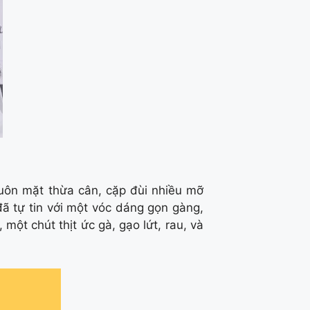
uôn mặt thừa cân, cặp đùi nhiều mỡ
đã tự tin với một vóc dáng gọn gàng,
một chút thịt ức gà, gạo lứt, rau, và