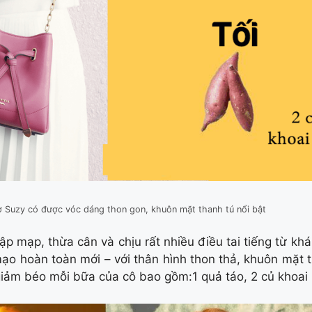
giờ Suzy có được vóc dáng thon gon, khuôn mặt thanh tú nổi bật
p mạp, thừa cân và chịu rất nhiều điều tai tiếng từ khá
 mạo hoàn toàn mới – với thân hình thon thả, khuôn mặt
giảm béo mỗi bữa của cô bao gồm:1 quả táo, 2 củ khoai l